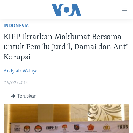
Tautan-
tautan
Akses
INDONESIA
BERANDA
Lanjut
KIPP Ikrarkan Maklumat Bersama
ke
DUNIA
untuk Pemilu Jurdil, Damai dan Anti
Konten
VIDEO
Utama
Korupsi
Lanjut
POLYGRAPH
ke
Andylala Waluyo
DAFTAR PROGRAM
Navigasi
06/02/2014
Utama
Learning English
Lanjut
Teruskan
ke
IKUTI KAMI
Pencarian