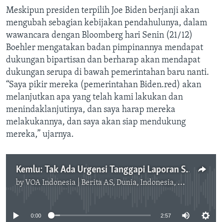
Meskipun presiden terpilih Joe Biden berjanji akan
mengubah sebagian kebijakan pendahulunya, dalam
wawancara dengan Bloomberg hari Senin (21/12)
Boehler mengatakan badan pimpinannya mendapat
dukungan bipartisan dan berharap akan mendapat
dukungan serupa di bawah pemerintahan baru nanti.
“Saya pikir mereka (pemerintahan Biden.red) akan
melanjutkan apa yang telah kami lakukan dan
menindaklanjutinya, dan saya harap mereka
melakukannya, dan saya akan siap mendukung
mereka,” ujarnya.
Kemlu: Tak Ada Urgensi Tanggapi Laporan Soal Dorongan Membuka Hubungan dengan Israel
by
VOA Indonesia | Berita AS, Dunia, Indonesia, Diaspora Indonesia di AS
No media source currently available
0:00
2:57