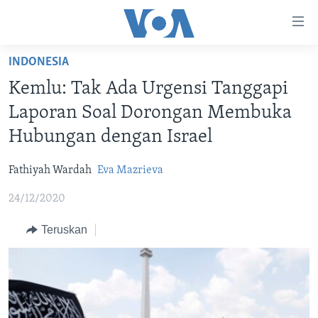
Tautan-
tautan
Akses
INDONESIA
BERANDA
Lanjut
Kemlu: Tak Ada Urgensi Tanggapi
ke
DUNIA
Laporan Soal Dorongan Membuka
Konten
VIDEO
Utama
Hubungan dengan Israel
Lanjut
POLYGRAPH
ke
Fathiyah Wardah
Eva Mazrieva
DAFTAR PROGRAM
Navigasi
24/12/2020
Utama
Learning English
Lanjut
Teruskan
ke
IKUTI KAMI
Pencarian