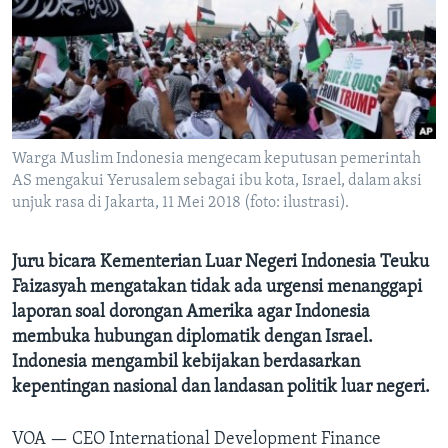
Bahasa-bahasa
Warga Muslim Indonesia mengecam keputusan pemerintah
AS mengakui Yerusalem sebagai ibu kota, Israel, dalam aksi
unjuk rasa di Jakarta, 11 Mei 2018 (foto: ilustrasi).
Juru bicara Kementerian Luar Negeri Indonesia Teuku
Faizasyah mengatakan tidak ada urgensi menanggapi
laporan soal dorongan Amerika agar Indonesia
membuka hubungan diplomatik dengan Israel.
Indonesia mengambil kebijakan berdasarkan
kepentingan nasional dan landasan politik luar negeri.
VOA —
CEO International Development Finance