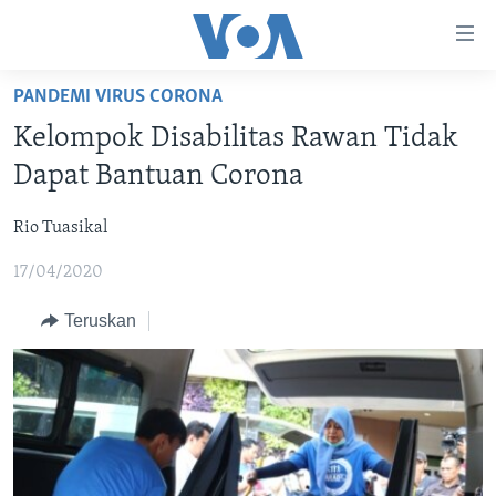
Tautan-
tautan
Akses
PANDEMI VIRUS CORONA
BERANDA
Lanjut
Kelompok Disabilitas Rawan Tidak
ke
DUNIA
Dapat Bantuan Corona
Konten
VIDEO
Utama
Rio Tuasikal
Lanjut
POLYGRAPH
ke
17/04/2020
DAFTAR PROGRAM
Navigasi
Utama
Teruskan
Learning English
Lanjut
ke
IKUTI KAMI
Pencarian