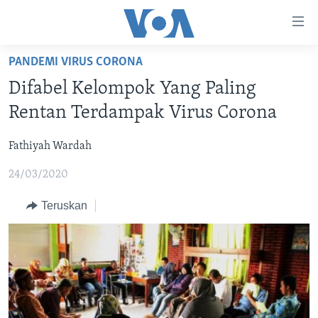
Tautan-
tautan
Akses
PANDEMI VIRUS CORONA
BERANDA
Lanjut
Difabel Kelompok Yang Paling
ke
DUNIA
Rentan Terdampak Virus Corona
Konten
VIDEO
Utama
Fathiyah Wardah
Lanjut
POLYGRAPH
ke
24/03/2020
DAFTAR PROGRAM
Navigasi
Utama
Teruskan
Learning English
Lanjut
ke
IKUTI KAMI
Pencarian