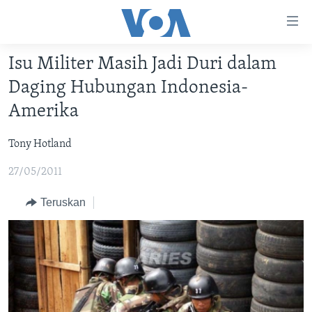
Tautan-
tautan
Akses
Isu Militer Masih Jadi Duri dalam
BERANDA
Lanjut
Daging Hubungan Indonesia-
ke
DUNIA
Amerika
Konten
VIDEO
Utama
Tony Hotland
Lanjut
POLYGRAPH
ke
27/05/2011
DAFTAR PROGRAM
Navigasi
Utama
Teruskan
Learning English
Lanjut
ke
IKUTI KAMI
Pencarian