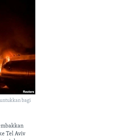
runtukkan bagi
nembakkan
ke Tel Aviv