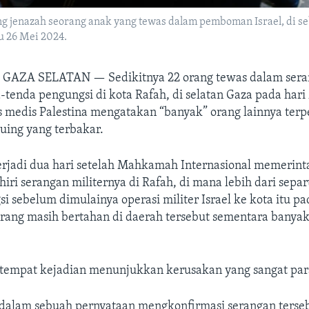
jenazah seorang anak yang tewas dalam pemboman Israel, di sebu
gu 26 Mei 2024.
R GAZA SELATAN —
Sedikitnya 22 orang tewas dalam ser
a-tenda pengungsi di kota Rafah, di selatan Gaza pada har
as medis Palestina mengatakan “banyak” orang lainnya ter
uing yang terbakar.
erjadi dua hari setelah Mahkamah Internasional memerint
iri serangan militernya di Rafah, di mana lebih dari sep
 sebelum dimulainya operasi militer Israel ke kota itu pad
rang masih bertahan di daerah tersebut sementara banyak 
tempat kejadian menunjukkan kerusakan yang sangat par
l dalam sebuah pernyataan mengkonfirmasi serangan terse