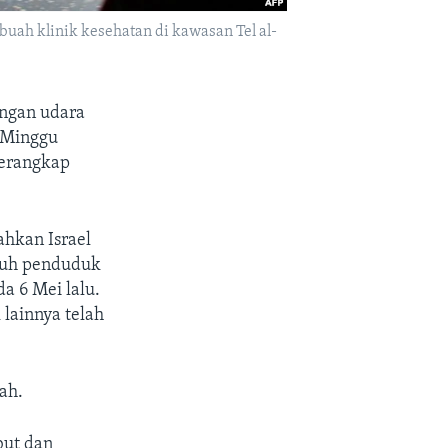
ah klinik kesehatan di kawasan Tel al-
angan udara
i Minggu
perangkap
ahkan Israel
aruh penduduk
a 6 Mei lalu.
lainnya telah
ah.
but dan