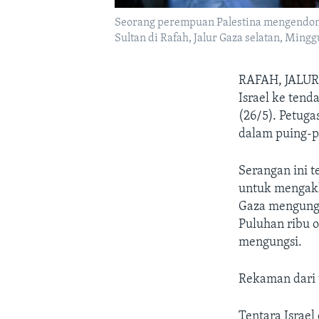
Seorang perempuan Palestina mengendong 
Sultan di Rafah, Jalur Gaza selatan, Ming
RAFAH, JALU
Israel ke tend
(26/5). Petug
dalam puing-p
Serangan ini t
untuk mengakh
Gaza mengungsi
Puluhan ribu o
mengungsi.
Rekaman dari 
Tentara Israe