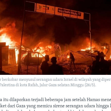
 berkobar menyusul serangan udara Israel di wilayah yang dipe
alestina di kota Rafah, Jalur Gaza selatan Minggu (26/5).
a itu dilaporkan terjadi beberapa jam setelah Hamas me
ket dari Gaza yang memicu sirene serangan udara hingga 