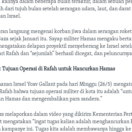
 kalinya dalam beberapa bulan terakhir, dalam sebuah pe
h dari tujuh bulan setelah serangan udara, laut, dan dara
an Israel.
oran langsung mengenai korban jiwa dalam serangan roket 
Gaza sejak Januari itu. Sayap militer Hamas mengaku bert
 mengatakan delapan proyektil menyeberang ke Israel sete
ri Rafah dan “sejumlah” berhasil dicegat, dan peluncurny
: Tujuan Operasi di Rafah untuk Hancurkan Hamas
hanan Israel Yoav Gallant pada hari Minggu (26/5) menga
 Rafah bahwa tujuan operasi militer di kota itu adalah “unt
n Hamas dan mengembalikan para sandera.”
ess melaporkan dalam video yang dikirim Kementerian Per
t mengatakan “ingat tugas kalian adalah menghancurkan
ampanye ini. Tugas kita adalah membawanya hingga ke 