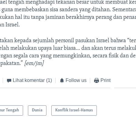
rael tengah menghadapi tekanan besar untuk membuat ke
guna membebaskan sisa sandera yang ditahan. Sementa
ukan hal itu tanpa jaminan berakhirnya perang dan pena
n Israel.
akan kepada sejumlah personil pasukan Israel bahwa “ter
 telah melakukan upaya luar biasa… dan akan terus melaku
ngan segala cara yang memungkinkan, secara fisik dan d
epakatan.”
[em/jm]
Lihat komentar
(1)
Follow us
Print
mur Tengah
Dunia
Konflik Israel-Hamas