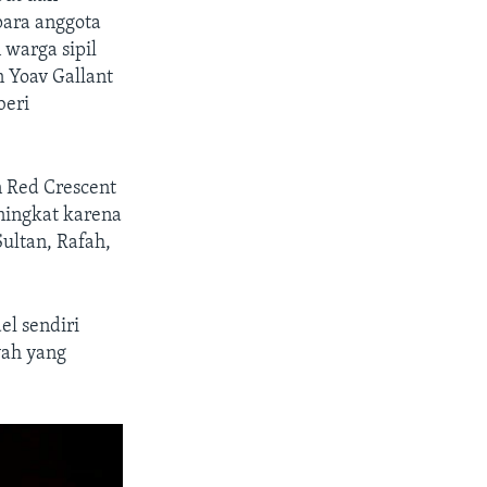
para anggota
warga sipil
 Yoav Gallant
beri
n Red Crescent
ningkat karena
ultan, Rafah,
el sendiri
yah yang