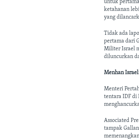
untuk pertama
ketahanan lebi
yang dilancark
Tidak ada lap
pertama dari 
Militer Israel
diluncurkan da
Menhan Israel
Menteri Perta
tentara IDF di
menghancurka
Associated Pr
tampak Gallan
memenangkan k