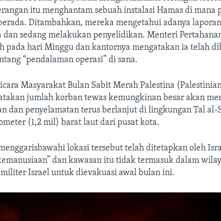
rangan itu menghantam sebuah instalasi Hamas di mana 
berada. Ditambahkan, mereka mengetahui adanya laporan 
a dan sedang melakukan penyelidikan. Menteri Pertahanan
h pada hari Minggu dan kantornya mengatakan ia telah di
ntang “pendalaman operasi” di sana.
icara Masyarakat Bulan Sabit Merah Palestina (Palestinia
atakan jumlah korban tewas kemungkinan besar akan me
n dan penyelamatan terus berlanjut di lingkungan Tal al-S
ometer (1,2 mil) barat laut dari pusat kota.
 menggarisbawahi lokasi tersebut telah ditetapkan oleh Isra
 kemanusiaan” dan kawasan itu tidak termasuk dalam wila
militer Israel untuk dievakuasi awal bulan ini.