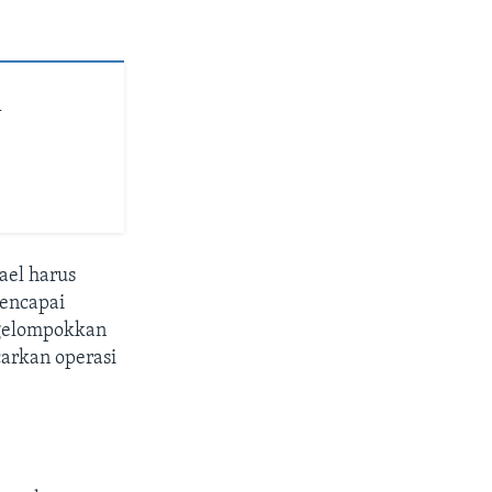
J
ael harus
encapai
ngelompokkan
carkan operasi