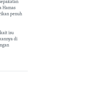
sepakatan
ra Hamas
rikan penuh
kait isu
kannya di
engan