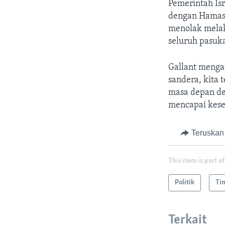
Pemerintah Is
dengan Hamas 
menolak melak
seluruh pasuka
Gallant mengat
sandera, kita
masa depan de
mencapai kes
Teruskan
This item is part of
Politik
Ti
Terkait