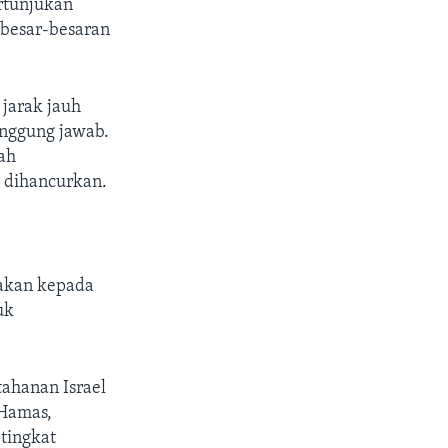
rtunjukan
t besar-besaran
jarak jauh
anggung jawab.
lah
a dihancurkan.
takan kepada
uk
tahanan Israel
 Hamas,
tingkat