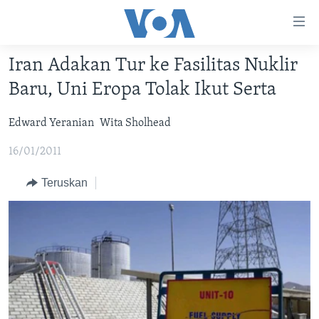
Tautan-
tautan
Akses
Iran Adakan Tur ke Fasilitas Nuklir
BERANDA
Lanjut
Baru, Uni Eropa Tolak Ikut Serta
ke
DUNIA
Konten
Edward Yeranian
Wita Sholhead
VIDEO
Utama
Lanjut
16/01/2011
POLYGRAPH
ke
DAFTAR PROGRAM
Teruskan
Navigasi
Utama
Learning English
Lanjut
ke
IKUTI KAMI
Pencarian