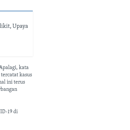
ikit, Upaya
Apalagi, kata
 tercatat kasus
al ini terus
rbangan
ID-19 di