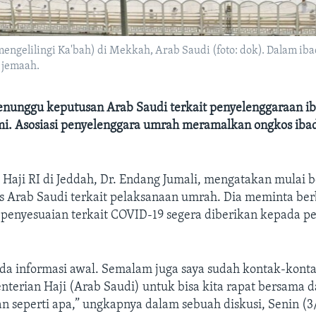
ngelilingi Ka'bah) di Mekkah, Arab Saudi (foto: dok). Dalam ibad
 jemaah.
nunggu keputusan Arab Saudi terkait penyelenggaraan i
i. Asosiasi penyelenggara umrah meramalkan ongkos ib
 Haji RI di Jeddah, Dr. Endang Jumali, mengatakan mulai
as Arab Saudi terkait pelaksanaan umrah. Dia meminta ber
 penyesuaian terkait COVID-19 segera diberikan kepada p
ada informasi awal. Semalam juga saya sudah kontak-kont
nterian Haji (Arab Saudi) untuk bisa kita rapat bersama 
 seperti apa,” ungkapnya dalam sebuah diskusi, Senin (3/