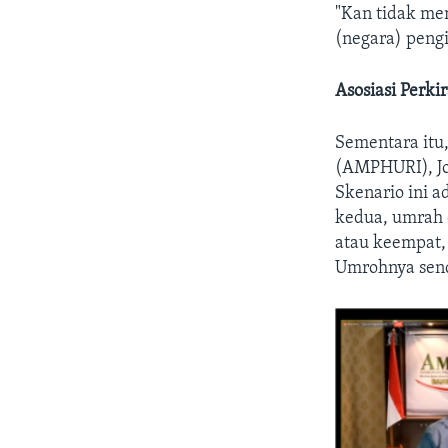
"Kan tidak me
(negara) pengi
Asosiasi Perk
Sementara itu
(AMPHURI), Jo
Skenario ini 
kedua, umrah d
atau keempat, 
Umrohnya send