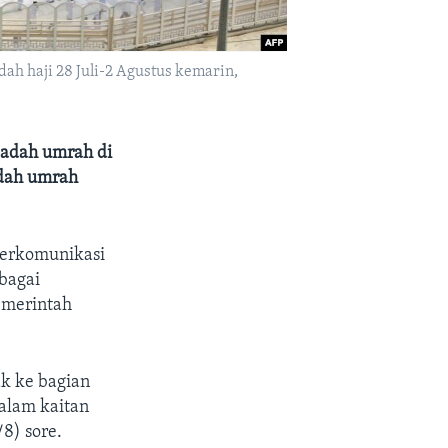
ah haji 28 Juli-2 Agustus kemarin,
badah umrah di
adah umrah
 berkomunikasi
bagai
emerintah
ak ke bagian
dalam kaitan
8) sore.