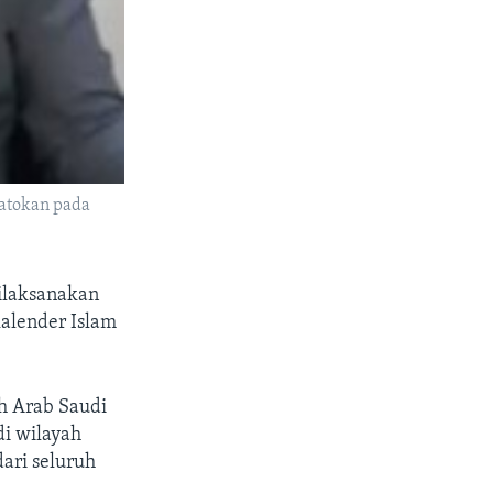
patokan pada
ilaksanakan
kalender Islam
ah Arab Saudi
i wilayah
dari seluruh