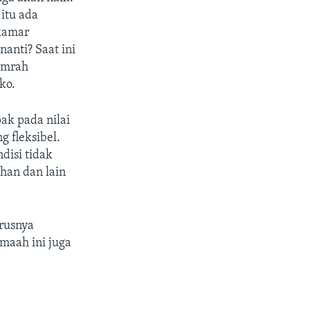
itu ada
kamar
anti? Saat ini
 umrah
ko.
ak pada nilai
 fleksibel.
disi tidak
han dan lain
rusnya
maah ini juga