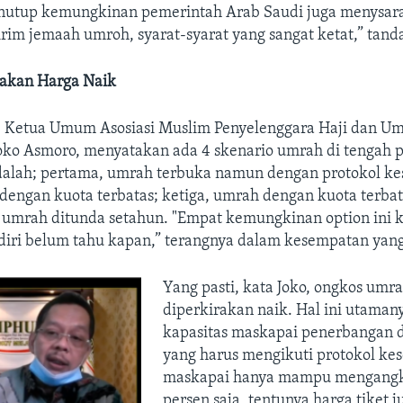
nutup kemungkinan pemerintah Arab Saudi juga menysara
rim jemaah umroh, syarat-syarat yang sangat ketat,” tand
irakan Harga Naik
, Ketua Umum Asosiasi Muslim Penyelenggara Haji dan Um
ko Asmoro, menyatakan ada 4 skenario umrah di tengah 
adalah; pertama, umrah terbuka namun dengan protokol ke
engan kuota terbatas; ketiga, umrah dengan kuota terbat
umrah ditunda setahun. "Empat kemungkinan option ini ki
iri belum tahu kapan,” terangnya dalam kesempatan yan
Yang pasti, kata Joko, ongkos umr
diperkirakan naik. Hal ini utamany
kapasitas maskapai penerbangan 
yang harus mengikuti protokol kes
maskapai hanya mampu mengangk
persen saja, tentunya harga tiket j