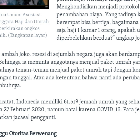
Mengkondisikan menjadi protokol 
penambahan biaya. Yang tadinya 
etua Umum Asosiasi
nggara Haji dan Umrah
berempat bisa bertiga, bagaimana n
perkirakan ongkos
saja haji 1 kamar 1 orang, apakah
ik. (Tangkapan layar)
diperbolehkan berdua?” ungkap Jo
 ambah Joko, resesi di sejumlah negara juga akan berdamp
 Sehingga ia meminta anggotanya menjual paket umrah yang
lahnya teman-teman menjual paket umrah tapi dengan kon
ngan tanggal. Atau ada ketentuan bahwa nanti ada peruba
imbuhnya.
tat, Indonesia memiliki 61.519 jemaah umrah yang seha
a 27 Februari 2020, namun batal karena COVID-19. Para je
tkan jadwal pengganti.
gu Otoritas Berwenang