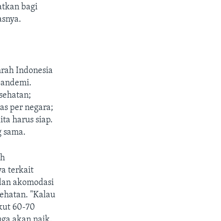
tkan bagi
asnya.
rah Indonesia
pandemi.
sehatan;
as per negara;
ta harus siap.
g sama.
ah
a terkait
dan akomodasi
ehatan. "Kalau
ut 60-70
uga akan naik.