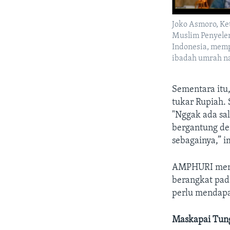
Joko Asmoro, K
Muslim Penyele
Indonesia, mem
ibadah umrah na
Sementara itu,
tukar Rupiah.
"Nggak ada sa
bergantung de
sebagainya,” 
AMPHURI menca
berangkat pad
perlu mendapa
Maskapai Tung