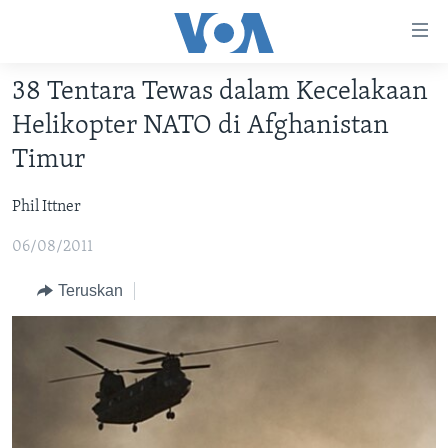
Tautan-
tautan
Akses
38 Tentara Tewas dalam Kecelakaan
BERANDA
Lanjut
Helikopter NATO di Afghanistan
ke
DUNIA
Timur
Konten
VIDEO
Utama
Phil Ittner
Lanjut
POLYGRAPH
ke
06/08/2011
DAFTAR PROGRAM
Navigasi
Utama
Teruskan
Learning English
Lanjut
ke
IKUTI KAMI
Pencarian