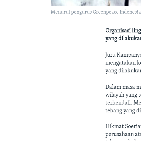
Menurut pengurus Greenpeace Indonesia, p
Organisasi li
yang dilakukan
Juru Kampany
mengatakan ke
yang dilakukan
Dalam masa mo
wilayah yang 
terkendali. Me
tebang yang d
Hikmat Soeria
perusahaan ata