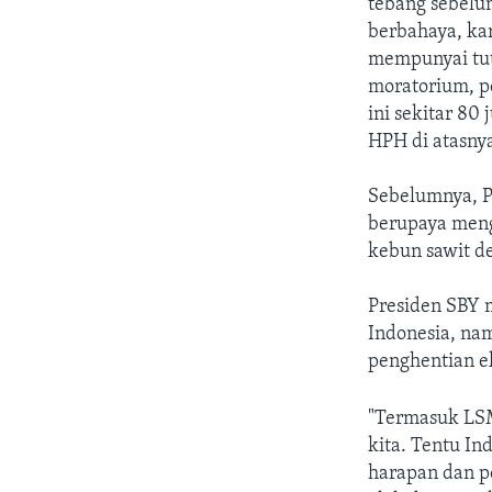
tebang sebelum
berbahaya, ka
mempunyai tut
moratorium, p
ini sekitar 80
HPH di atasnya
Sebelumnya, P
berupaya meng
kebun sawit d
Presiden SBY 
Indonesia, na
penghentian ek
"Termasuk LSM
kita. Tentu I
harapan dan pe