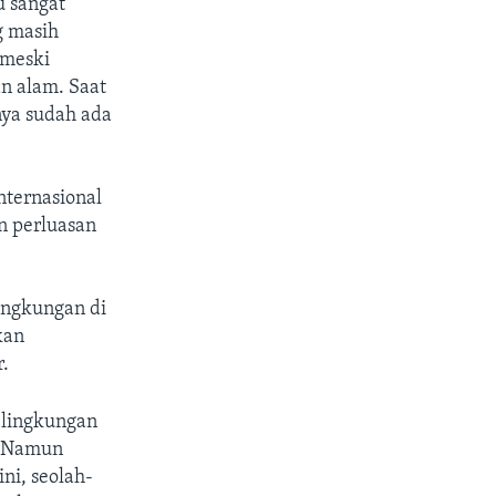
u sangat
g masih
 meski
n alam. Saat
anya sudah ada
nternasional
n perluasan
ingkungan di
kan
r.
 lingkungan
a. Namun
ni, seolah-