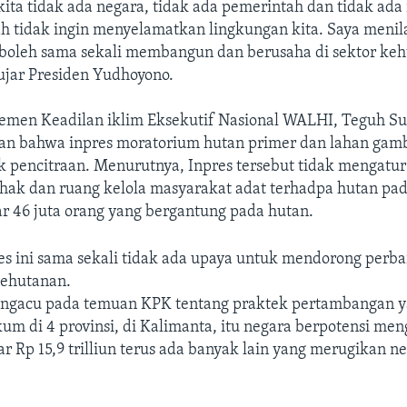
 kita tidak ada negara, tidak ada pemerintah dan tidak ada
h tidak ingin menyelamatkan lingkungan kita. Saya menila
ak boleh sama sekali membangun dan berusaha di sektor ke
ujar Presiden Yudhoyono.
emen Keadilan iklim Eksekutif Nasional WALHI, Teguh Su
 bahwa inpres moratorium hutan primer dan lahan gamb
ik pencitraan. Menurutnya, Inpres tersebut tidak mengatur
 hak dan ruang kelola masyarakat adat terhadpa hutan pada
ar 46 juta orang yang bergantung pada hutan.
res ini sama sekali tidak ada upaya untuk mendorong perba
kehutanan.
engacu pada temuan KPK tentang praktek pertambangan 
m di 4 provinsi, di Kalimanta, itu negara berpotensi me
ar Rp 15,9 trilliun terus ada banyak lain yang merugikan n