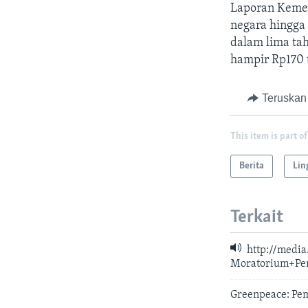
Laporan Kemen
negara hingga
dalam lima ta
hampir Rp170 t
Teruskan
This item is part of
Berita
Lin
Terkait
http://media
Moratorium+Pe
Greenpeace: Pem