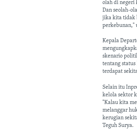
olah di negeri
Dan seolah-ola
jika kita tid
perkebunan," 
Kepala Depart
mengungkapkan
skenario polit
tentang status
terdapat sekit
Selain itu Inp
kelola sektor 
"Kalau kita m
melanggar huku
kerugian sekit
Teguh Surya.