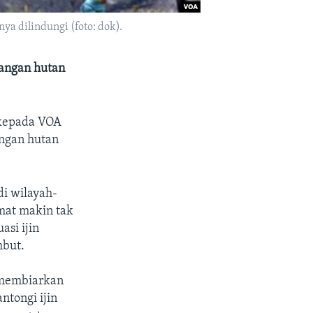
a dilindungi (foto: dok).
bangan hutan
 kepada VOA
ngan hutan
di wilayah-
mat makin tak
asi ijin
mbut.
 membiarkan
ntongi ijin