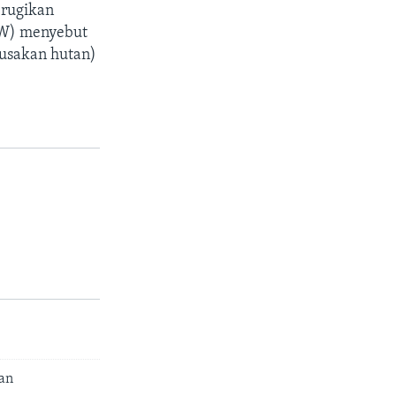
erugikan
ICW) menyebut
rusakan hutan)
tan