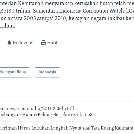
terian Kehutanan menyatakan kerusakan hutan telah m
 Rp180 triliun. Sementara Indonesia Corruption Watch (
hun antara 2005 sampai 2010, kerugian negara (akibat ke
riliun.
Follow us
Print
gkungan Hidup
Indonesia
.voanews.com/audio/20111226-brt-fth-
nebangan+Hutan+Belum+Berjalan+Baik.mp3
erintah Harus Lakukan Langkah Nyata soal Tata Ruang Kaliman