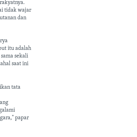
 rakyatnya.
i tidak wajar
hutanan dan
rya
ut itu adalah
 sama sekali
hal saat ini
ikan tata
yang
ngalami
egara," papar