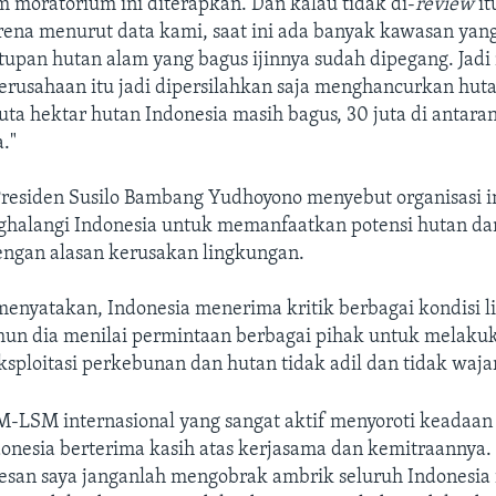
 moratorium ini diterapkan. Dan kalau tidak di-
review
it
rena menurut data kami, saat ini ada banyak kawasan yan
upan hutan alam yang bagus ijinnya sudah dipegang. Jadi
erusahaan itu jadi dipersilahkan saja menghancurkan huta
 juta hektar hutan Indonesia masih bagus, 30 juta di antar
."
residen Susilo Bambang Yudhoyono menyebut organisasi i
halangi Indonesia untuk memanfaatkan potensi hutan da
engan alasan kerusakan lingkungan.
menyatakan, Indonesia menerima kritik berbagai kondisi l
mun dia menilai permintaan berbagai pihak untuk melaku
sploitasi perkebunan dan hutan tidak adil dan tidak waja
-LSM internasional yang sangat aktif menyoroti keadaan
ndonesia berterima kasih atas kerjasama dan kemitraanny
san saya janganlah mengobrak ambrik seluruh Indonesia i