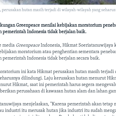
erusakan hutan masih terjadi di wilayah-wilayah yang seharusny
ngkungan Greenpeace menilai kebijakan moratorium pene
 pemerintah Indonesia tidak berjalan baik.
e media
Greenpeace
Indonesia, Hikmat Soeriatanuwijaya
bijakan moratorium atau penghentian sementara peneba
 pemerintah Indonesia tidak berjalan secara baik.
ratorium ini kata Hikmat perusakan hutan masih terjadi 
seharusnya dilindungi. Laju kerusakan hutan menurut Hik
nurut Hikmat, saat ini pemerintah harus segera mengevalu
iberikan perusahaan di kawasan hutan alam dan lahan ga
tanuwijaya menjelaskan, "Karena pemerintah akan tetap
u industri itu merusak hutan jika industri itu sudah menga