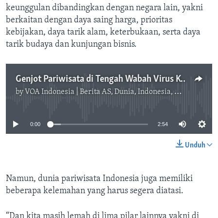
keunggulan dibandingkan dengan negara lain, yakni
berkaitan dengan daya saing harga, prioritas
kebijakan, daya tarik alam, keterbukaan, serta daya
tarik budaya dan kunjungan bisnis.
Genjot Pariwisata di Tengah Wabah Virus Korona, Jokowi Janji Beri Diskon
by
VOA Indonesia | Berita AS, Dunia, Indonesia, Diaspora Indonesia di AS
No media source currently available
0:00
2:54
Unduh
Namun, dunia pariwisata Indonesia juga memiliki
beberapa kelemahan yang harus segera diatasi.
“Dan kita masih lemah di lima pilar lainnya yakni di