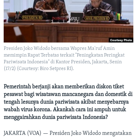
Bahasa-bahasa
Presiden Joko Widodo bersama Wapres Ma'ruf Amin
memimpin Rapat Terbatas terkait "Peningkatan Peringkat
Pariwisata Indonesia" di Kantor Presiden, Jakarta, Senin
(17/2) (Courtesy: Biro Setpres RI).
Pemerintah berjanji akan memberikan diskon tiket
pesawat bagi wisatawan mancanegara dan domestik di
tengah lesunya dunia pariwisata akibat menyebarnya
wabah virus korona. Akankah cara ini ampuh untuk
menggairahkan dunia pariwisata Indonesia?
JAKARTA (VOA) —
Presiden Joko Widodo mengatakan