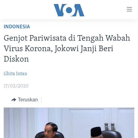
Tautan-
tautan
Akses
INDONESIA
BERANDA
Lanjut
Genjot Pariwisata di Tengah Wabah
ke
DUNIA
Virus Korona, Jokowi Janji Beri
Konten
VIDEO
Utama
Diskon
Lanjut
POLYGRAPH
ke
Ghita Intan
DAFTAR PROGRAM
Navigasi
17/02/2020
Utama
Learning English
Lanjut
Teruskan
ke
IKUTI KAMI
Pencarian