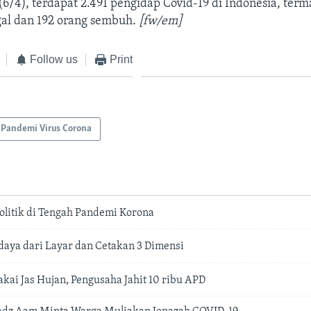
6/4), terdapat 2.491 pengidap Covid-19 di Indonesia, ter
al dan 192 orang sembuh.
[fw/em]
Follow us
Print
Pandemi Virus Corona
olitik di Tengah Pandemi Korona
ya dari Layar dan Cetakan 3 Dimensi
kai Jas Hujan, Pengusaha Jahit 10 ribu APD