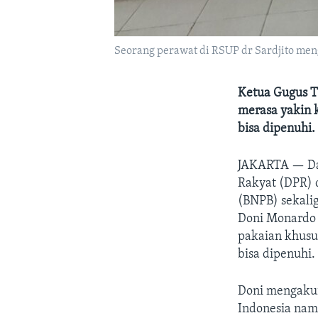
Seorang perawat di RSUP dr Sardjito meng
Ketua Gugus T
merasa yakin 
bisa dipenuhi
JAKARTA —
D
Rakyat (DPR) 
(BNPB) sekali
Doni Monardo 
pakaian khusus
bisa dipenuhi.
Doni mengakui
Indonesia nam