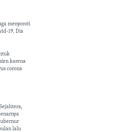
uga menyoroti
id-19. Dia
ntuk
sien karena
rus corona
Sejahtera,
benarnya
Gubernur
ulan lalu