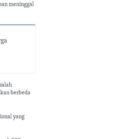
rban meninggal
rga
salah
aikan berbeda
ional yang