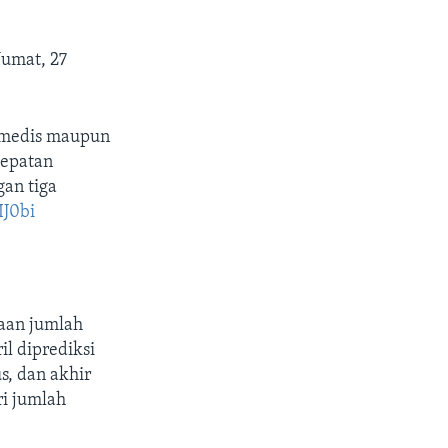
Jumat, 27
 medis maupun
cepatan
an tiga
IJ0bi
raan jumlah
il diprediksi
us, dan akhir
ri jumlah