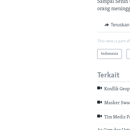
Sampai Senin (
orang meningg
Teruskan
This item is part of
Indonesia
Terkait
Konflik Geop
Masker Swada
Tim Medis Pa