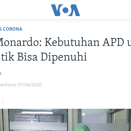
US CORONA
Monardo: Kebutuhan APD 
ik Bisa Dipenuhi
h
iperbarui 07/04/2020