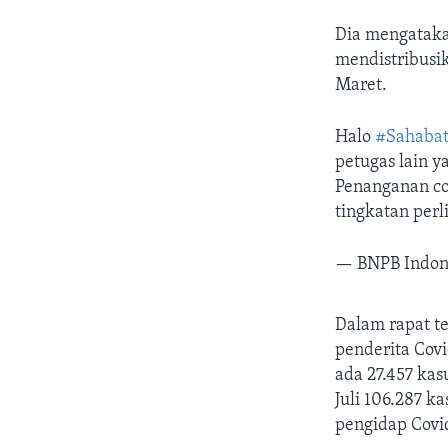
Dia mengataka
mendistribusik
Maret.
Halo
#Sahaba
petugas lain 
Penanganan co
tingkatan per
— BNPB Indon
Dalam rapat t
penderita Covi
ada 27.457 kas
Juli 106.287 k
pengidap Covid