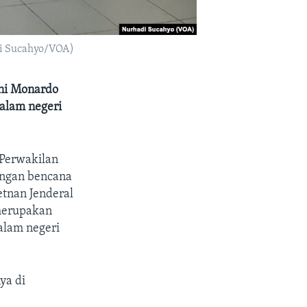
adi Sucahyo/VOA)
oni Monardo
dalam negeri
 Perwakilan
angan bencana
tnan Jenderal
 merupakan
alam negeri
ya di