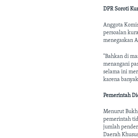
DPR Soroti Ku
Anggota Komis
persoalan kur
menegaskan AP
"Bahkan di ma
menangani pas
selama ini me
karena banyak 
Pemerintah Di
Menurut Bukhor
pemerintah ti
jumlah pender
Daerah Khusus