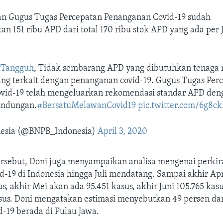
n Gugus Tugas Percepatan Penanganan Covid-19 sudah
an 151 ribu APD dari total 170 ribu stok APD yang ada per 
tTangguh
, Tidak sembarang APD yang dibutuhkan tenaga
yang terkait dengan penanganan covid-19. Gugus Tugas Per
vid-19 telah mengeluarkan rekomendasi standar APD deng
lindungan.
#BersatuMelawanCovid19
pic.twitter.com/6g8ck
esia (@BNPB_Indonesia)
April 3, 2020
ersebut, Doni juga menyampaikan analisa mengenai perki
d-19 di Indonesia hingga Juli mendatang. Sampai akhir Apr
us, akhir Mei akan ada 95.451 kasus, akhir Juni 105.765 kas
asus. Doni mengatakan estimasi menyebutkan 49 persen da
-19 berada di Pulau Jawa.