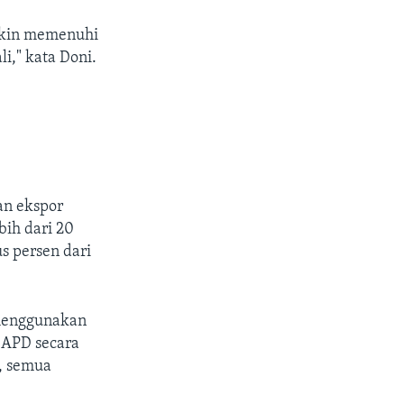
gkin memenuhi
i," kata Doni.
an ekspor
bih dari 20
s persen dari
 menggunakan
 APD secara
a, semua