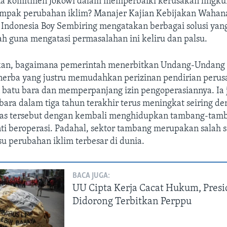
a komitmen Jokowi dalam memperbaiki kerusakan lingk
mpak perubahan iklim? Manajer Kajian Kebijakan Wahan
 Indonesia Boy Sembiring mengatakan berbagai solusi yan
h guna mengatasi permasalahan ini keliru dan palsu.
kan, bagaimana pemerintah menerbitkan Undang-Undang
erba yang justru memudahkan perizinan pendirian peru
batu bara dan memperpanjang izin pengoperasiannya. Ia 
bara dalam tiga tahun terakhir terus meningkat seiring d
as tersebut dengan kembali menghidupkan tambang-tam
ti beroperasi. Padahal, sektor tambang merupakan salah s
u perubahan iklim terbesar di dunia.
BACA JUGA:
UU Cipta Kerja Cacat Hukum, Pres
Didorong Terbitkan Perppu