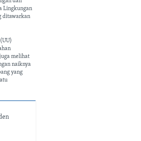
ungan dan
a Lingkungan
g ditawarkan
 (UU)
sahan
juga melihat
engan naiknya
bang yang
atu
iden