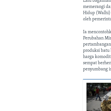
Lalu bagaiman
memerangi da
Hidup (Walhi)
oleh pemerinta
Ia mencontoh
Perubahan Min
pertambangan 
produksi batu 
harga komodit
sempat berhen
penyumbang is