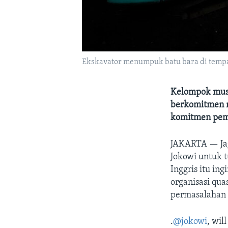
Ekskavator menumpuk batu bara di tempat
Kelompok musi
berkomitmen m
komitmen peme
JAKARTA —
J
Jokowi untuk 
Inggris itu in
organisasi qua
permasalahan 
.
@jokowi
, wil