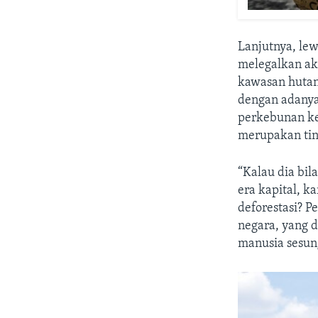
Lanjutnya, lew
melegalkan ak
kawasan hutan
dengan adanya
perkebunan kel
merupakan tind
“Kalau dia bil
era kapital, k
deforestasi? Pe
negara, yang d
manusia sesun