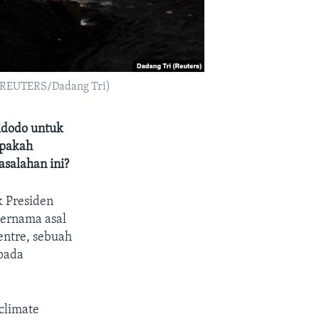
o: REUTERS/Dadang Tri)
idodo untuk
Apakah
salahan ini?
k Presiden
ternama asal
entre, sebuah
 pada
 climate