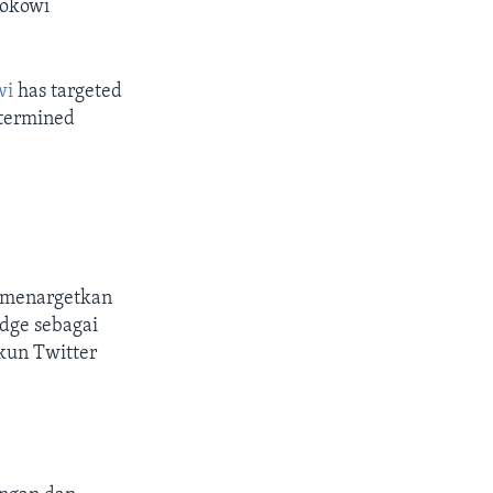
Jokowi
wi
has targeted
etermined
i menargetkan
dge sebagai
kun Twitter