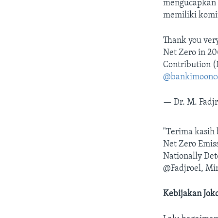
mengucapkan t
memiliki komit
Thank you ve
Net Zero in 2
Contribution 
@bankimoonc
— Dr. M. Fadj
"Terima kasih
Net Zero Emis
Nationally Det
@Fadjroel, Min
Kebijakan Jok