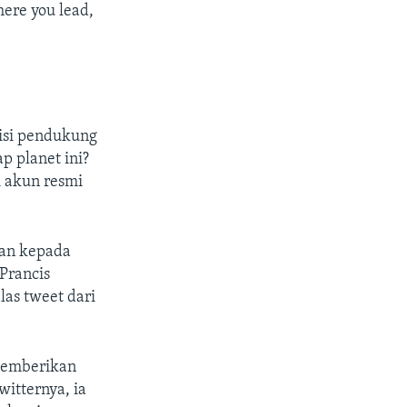
ere you lead,
isi pendukung
p planet ini?
i akun resmi
kan kepada
Prancis
as tweet dari
 memberikan
witternya, ia