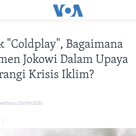
k "Coldplay", Bagaimana
men Jokowi Dalam Upaya
ngi Krisis Iklim?
iperbarui 23/09/2021