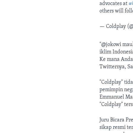
advocates at
#
others will fol
— Coldplay (@
"@jokowi mau
iklim Indones
Ke mana Anda m
Twitternya, Sa
"Coldplay" tid
pemimpin nega
Emmanuel Macr
"Coldplay" ter
Juru Bicara P
sikap resmi te