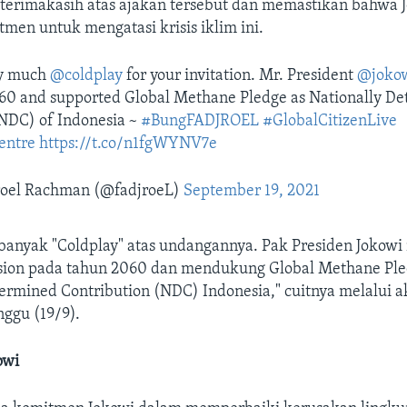
erimakasih atas ajakan tersebut dan memastikan bahwa 
men untuk mengatasi krisis iklim ini.
ry much
@coldplay
for your invitation. Mr. President
@joko
060 and supported Global Methane Pledge as Nationally D
(NDC) of Indonesia ~
#BungFADJROEL
#GlobalCitizenLive
entre
https://t.co/n1fgWYNV7e
roel Rachman (@fadjroeL)
September 19, 2021
 banyak "Coldplay" atas undangannya. Pak Presiden Jokow
sion pada tahun 2060 dan mendukung Global Methane Ple
ermined Contribution (NDC) Indonesia," cuitnya melalui a
ggu (19/9).
owi