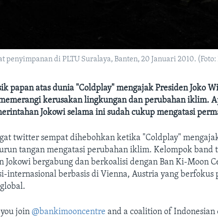
 penyimpanan di PLTU Suralaya, Banten, 20 Januari 2010. (Fot
k papan atas dunia "Coldplay" mengajak Presiden Joko W
emerangi kerusakan lingkungan dan perubahan iklim. 
rintahan Jokowi selama ini sudah cukup mengatasi perma
agat twitter sempat dihebohkan ketika "Coldplay" mengaja
turun tangan mengatasi perubahan iklim. Kelompok band 
gin Jokowi bergabung dan berkoalisi dengan Ban Ki-Moon C
si-internasional berbasis di Vienna, Austria yang berfokus
global.
l you join
@bankimooncentre
and a coalition of Indonesian