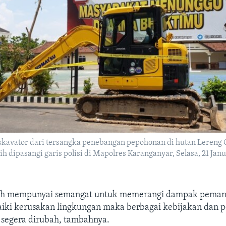
skavator dari tersangka penebangan pepohonan di hutan Lereng
 dipasangi garis polisi di Mapolres Karanganyar, Selasa, 21 Janu
tah mempunyai semangat untuk memerangi dampak pemana
ki kerusakan lingkungan maka berbagai kebijakan dan p
 segera dirubah, tambahnya.