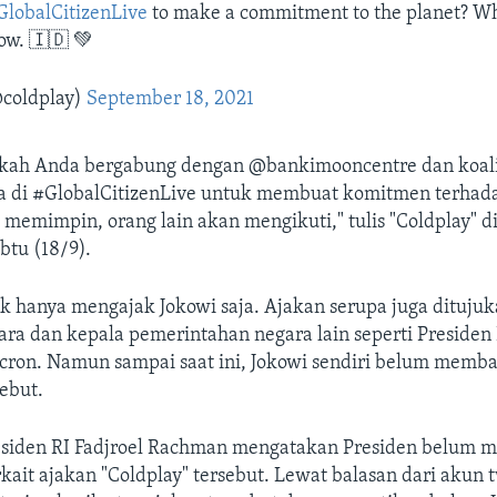
GlobalCitizenLive
to make a commitment to the planet? Wh
low. 🇮🇩 💚
coldplay)
September 18, 2021
kah Anda bergabung dengan @bankimooncentre dan koal
ia di #GlobalCitizenLive untuk membuat komitmen terhada
emimpin, orang lain akan mengikuti," tulis "Coldplay" d
btu (18/9).
ak hanya mengajak Jokowi saja. Ajakan serupa juga dituju
ra dan kepala pemerintahan negara lain seperti Presiden 
on. Namun sampai saat ini, Jokowi sendiri belum membal
sebut.
residen RI Fadjroel Rachman mengatakan Presiden belum
rkait ajakan "Coldplay" tersebut. Lewat balasan dari akun t