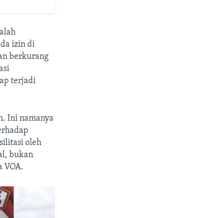
malah
a izin di
kan berkurang
asi
ap terjadi
n. Ini namanya
terhadap
ilitasi oleh
al, bukan
a VOA.