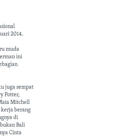
asional
ruari 2014.
iru muda
erman ini
ebagian
ku juga sempat
y Potter,
Maia Mitchell
a kerja berang
ngnya di
bukan Bali
rnya Cinta