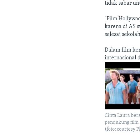
tidak sabar un
"Film Hollywoo
karena di AS s
selesai sekola
Dalam film ker
internasional
Cinta Laura ber
pendukung film 
(foto: courtesy 