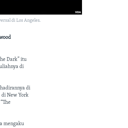
ersal di Los Angeles.
ywood
the Dark” itu
uliahnya di
hadirannya di
a di New York
 “The
nta mengaku