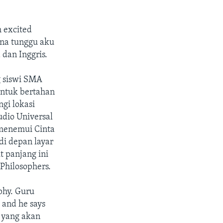
m excited
ena tunggu aku
 dan Inggris.
g siswi SMA
untuk bertahan
gi lokasi
udio Universal
 menemui Cinta
di depan layar
t panjang ini
Philosophers.
phy. Guru
 and he says
 yang akan