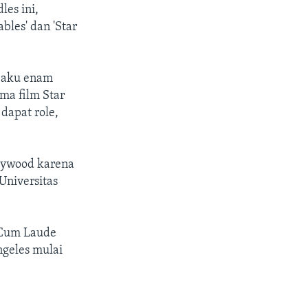
es ini,
bles' dan 'Star
 aku enam
ma film Star
dapat role,
lywood karena
Universitas
 Cum Laude
ngeles mulai