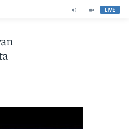
LIVE
ran
ta