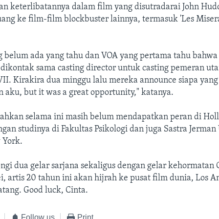
 keterlibatannya dalam film yang disutradarai John Huddl
g ke film-film blockbuster lainnya, termasuk 'Les Misera
g belum ada yang tahu dan VOA yang pertama tahu bahwa
 dikontak sama casting director untuk casting pemeran uta
II. Kirakira dua minggu lalu mereka announce siapa yang 
ku, but it was a great opportunity," katanya.
hkan selama ini masih belum mendapatkan peran di Hol
ngan studinya di Fakultas Psikologi dan juga Sastra Jerman 
 York.
ngi dua gelar sarjana sekaligus dengan gelar kehormatan
, artis 20 tahun ini akan hijrah ke pusat film dunia, Los A
tang. Good luck, Cinta.
Follow us
Print