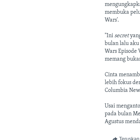
mengungkapkan
membuka peluan
Wars'.
"Ini
secret
yan
bulan lalu aku
Wars Episode V
memang bukan a
Cinta menamba
lebih fokus de
Columbia New
Usai menganto
pada bulan Mei
Agustus menda
Teruskan