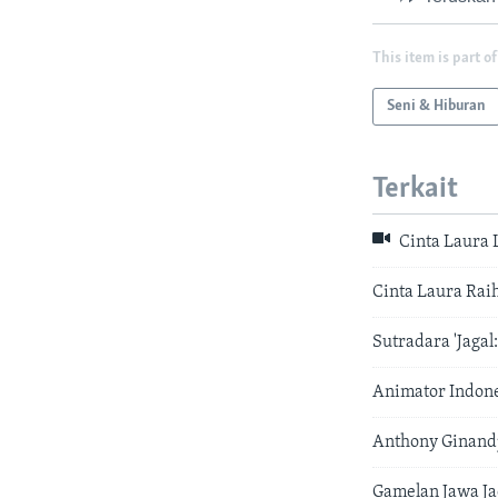
This item is part of
Seni & Hiburan
Terkait
Cinta Laura 
Cinta Laura Rai
Sutradara 'Jagal
Animator Indone
Anthony Ginandj
Gamelan Jawa Jad