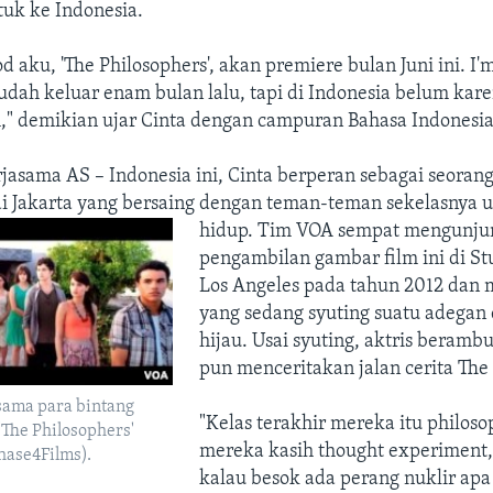
tuk ke Indonesia.
d aku, 'The Philosophers', akan premiere bulan Juni ini. I'
udah keluar enam bulan lalu, tapi di Indonesia belum kar
h," demikian ujar Cinta dengan campuran Bahasa Indonesia
jasama AS – Indonesia ini, Cinta berperan sebagai seoran
 di Jakarta yang bersaing dengan teman-teman sekelasnya 
hidup.
Tim VOA sempat mengunjun
pengambilan gambar film ini di St
Los Angeles pada tahun 2012 dan
yang sedang syuting suatu adegan 
hijau. Usai syuting, aktris berambu
pun menceritakan jalan cerita The 
sama para bintang
"Kelas terakhir mereka itu philoso
'The Philosophers'
mereka kasih thought experiment,
Phase4Films).
kalau besok ada perang nuklir apa