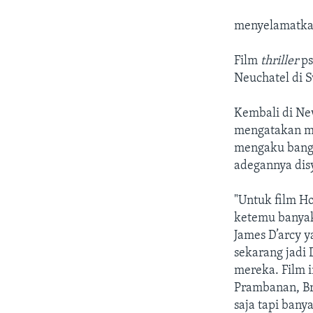
menyelamatkan
Film
thriller
ps
Neuchatel di S
Kembali di Ne
mengatakan me
mengaku bangg
adegannya disy
"Untuk film H
ketemu banyak 
James D’arcy y
sekarang jadi 
mereka. Film i
Prambanan, Br
saja tapi bany