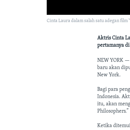
Cinta Laura dalam salah satu adegan film '
Aktris Cinta 
pertamanya di 
NEW YORK 
baru akan dip
New York.
Bagi para pen
Indonesia. Akt
itu, akan men
Philosophers.”
Ketika ditemu