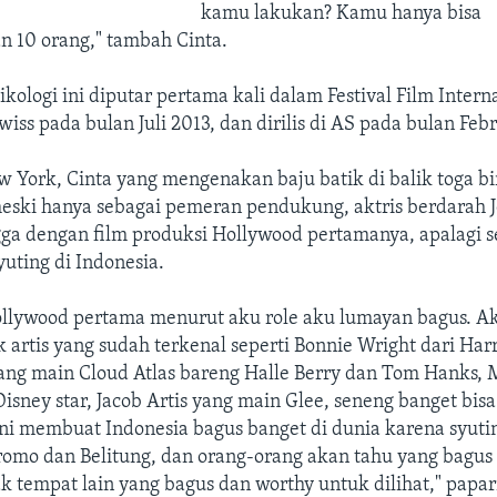
kamu lakukan? Kamu hanya bisa
 10 orang," tambah Cinta.
ikologi ini diputar pertama kali dalam Festival Film Intern
wiss pada bulan Juli 2013, dan dirilis di AS pada bulan Feb
w York, Cinta yang mengenakan baju batik di balik toga b
ski hanya sebagai pemeran pendukung, aktris berdarah J
a dengan film produksi Hollywood pertamanya, apalagi s
uting di Indonesia.
ollywood pertama menurut aku role aku lumayan bagus. A
artis yang sudah terkenal seperti Bonnie Wright dari Harr
ang main Cloud Atlas bareng Halle Berry dan Tom Hanks, 
Disney star, Jacob Artis yang main Glee, seneng banget bis
ni membuat Indonesia bagus banget di dunia karena syuti
omo dan Belitung, dan orang-orang akan tahu yang bagus 
ak tempat lain yang bagus dan worthy untuk dilihat," papa