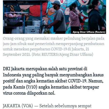
Bahasa-bahasa
Orang-orang yang memakai masker pelindung berjalan pada
jam-jam sibuk saat pemerintah memperpanjang pembatasan
untuk menekan penyebaran COVID-19 di Jakarta, 21
September 2021. (Foto: REUTERS/Ajeng Dinar Ulfiana)
DKI Jakarta merupakan salah satu provinsi di
Indonesia yang paling banyak menyumbangkan kasus
positif dan angka kematian akibat COVID-19. Namun,
pada Kamis (7/10) angka kematian akibat terpapar
virus corona dilaporkan nol.
JAKARTA (VOA) —
Setelah sebelumnya sempat