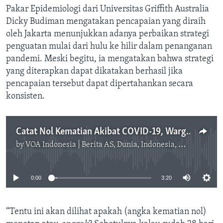
Pakar Epidemiologi dari Universitas Griffith Australia
Dicky Budiman mengatakan pencapaian yang diraih
oleh Jakarta menunjukkan adanya perbaikan strategi
penguatan mulai dari hulu ke hilir dalam penanganan
pandemi. Meski begitu, ia mengatakan bahwa strategi
yang diterapkan dapat dikatakan berhasil jika
pencapaian tersebut dapat dipertahankan secara
konsisten.
Catat Nol Kematian Akibat COVID-19, Warga Jakarta Diimbau Tetap Waspada
by
VOA Indonesia | Berita AS, Dunia, Indonesia, Diaspora Indonesia di AS
No media source currently available
0:00
3:20
“Tentu ini akan dilihat apakah (angka kematian nol)