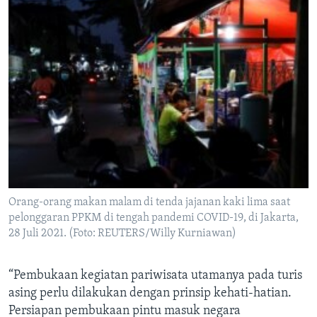
Orang-orang makan malam di tenda jajanan kaki lima saat
pelonggaran PPKM di tengah pandemi COVID-19, di Jakarta,
28 Juli 2021. (Foto: REUTERS/Willy Kurniawan)
“Pembukaan kegiatan pariwisata utamanya pada turis
asing perlu dilakukan dengan prinsip kehati-hatian.
Persiapan pembukaan pintu masuk negara