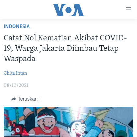
Tautan-
tautan
Akses
INDONESIA
BERANDA
Lanjut
Catat Nol Kematian Akibat COVID-
ke
DUNIA
19, Warga Jakarta Diimbau Tetap
Konten
VIDEO
Utama
Waspada
Lanjut
POLYGRAPH
ke
Ghita Intan
DAFTAR PROGRAM
Navigasi
08/10/2021
Utama
Learning English
Lanjut
Teruskan
ke
IKUTI KAMI
Pencarian