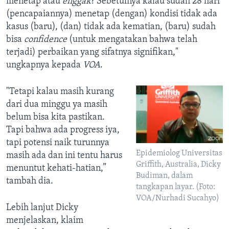
menetap atau
enggak
? Sebetulnya kalau sudah 28 hari
(pencapaiannya) menetap (dengan) kondisi tidak ada
kasus (baru), (dan) tidak ada kematian, (baru) sudah
bisa
confidence
(untuk mengatakan bahwa telah
terjadi) perbaikan yang sifatnya signifikan,"
ungkapnya kepada
VOA
.
"Tetapi kalau masih kurang
dari dua minggu ya masih
belum bisa kita pastikan.
Tapi bahwa ada progress iya,
tapi potensi naik turunnya
Epidemiolog Universitas
masih ada dan ini tentu harus
Griffith, Australia, Dicky
menuntut kehati-hatian,”
Budiman, dalam
tambah dia.
tangkapan layar. (Foto:
VOA/Nurhadi Sucahyo)
Lebih lanjut Dicky
menjelaskan, klaim