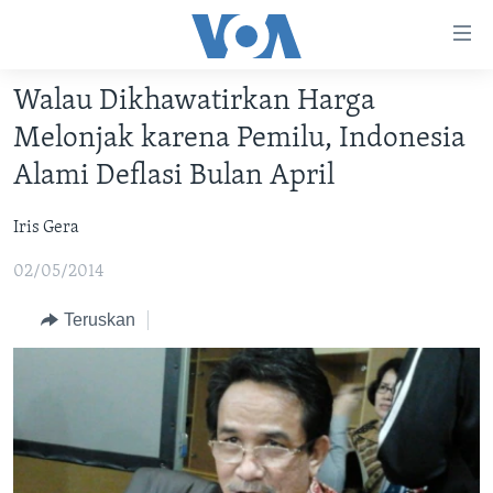
Tautan-
tautan
Akses
Walau Dikhawatirkan Harga
BERANDA
Lanjut
Melonjak karena Pemilu, Indonesia
ke
DUNIA
Alami Deflasi Bulan April
Konten
VIDEO
Utama
Iris Gera
Lanjut
POLYGRAPH
ke
02/05/2014
DAFTAR PROGRAM
Navigasi
Utama
Teruskan
Learning English
Lanjut
ke
IKUTI KAMI
Pencarian