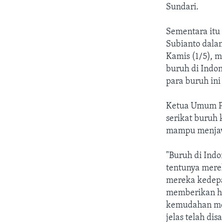
Sundari.
Sementara itu 
Subianto dala
Kamis (1/5), m
buruh di Indon
para buruh ini
Ketua Umum Pa
serikat buruh
mampu menjaw
"Buruh di Indo
tentunya mere
mereka kedepa
memberikan ha
kemudahan men
jelas telah di