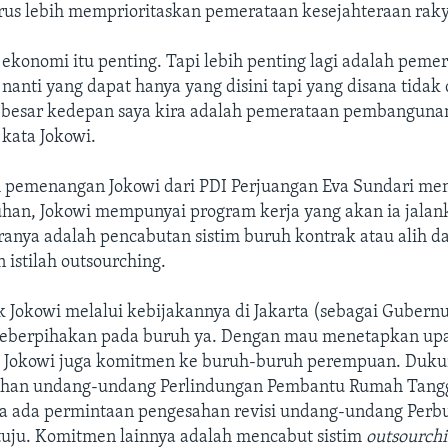
us lebih memprioritaskan pemerataan kesejahteraan raky
konomi itu penting. Tapi lebih penting lagi adalah pemer
nanti yang dapat hanya yang disini tapi yang disana tidak
n besar kedepan saya kira adalah pemerataan pembanguna
kata Jokowi.
im pemenangan Jokowi dari PDI Perjuangan Eva Sundari mem
uhan, Jokowi mempunyai program kerja yang akan ia jalan
aranya adalah pencabutan sistim buruh kontrak atau alih d
 istilah outsourching.
k Jokowi melalui kebijakannya di Jakarta (sebagai Gubern
berpihakan pada buruh ya. Dengan mau menetapkan upah
 Jokowi juga komitmen ke buruh-buruh perempuan. Duk
ahan undang-undang Perlindungan Pembantu Rumah Tangg
ga ada permintaan pengesahan revisi undang-undang Perb
etuju. Komitmen lainnya adalah mencabut sistim
outsourch