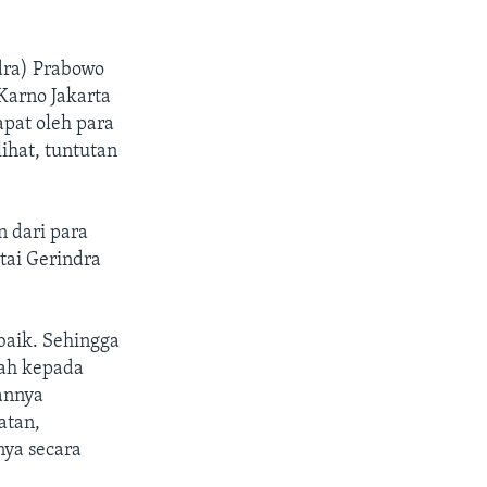
dra) Prabowo
Karno Jakarta
apat oleh para
ihat, tuntutan
 dari para
tai Gerindra
 baik. Sehingga
lah kepada
annya
atan,
ya secara