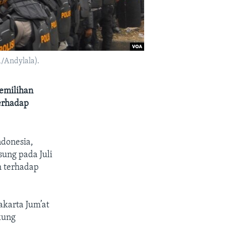
/Andylala).
pemilihan
erhadap
ndonesia,
ung pada Juli
h terhadap
akarta Jum’at
kung