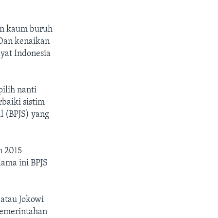
kan kaum buruh
 Dan kenaikan
kyat Indonesia
ilih nanti
aiki sistim
l (BPJS) yang
n 2015
lama ini BPJS
 atau Jokowi
pemerintahan