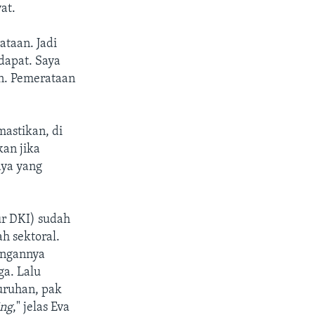
at.
ataan. Jadi
 dapat. Saya
n. Pemerataan
astikan, di
kan jika
aya yang
ur DKI) sudah
 sektoral.
ungannya
a. Lalu
uruhan, pak
ing
," jelas Eva