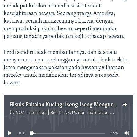
mendapat kritikan di media sosial terkait
kesejahteraan hewan. Seorang warga Amerika,
katanya, pernah mengecamnya karena dengan
memproduksi pakaian hewan seperti membuka
peluang terjadinya perlakuan keji terhadap hewan.
Fredi sendiri tidak membantahnya, dan ia selalu
menyarankan para pelanggannya untuk tidak terlalu
lama mengenakan pakaian pada hewan peliharaan
mereka untuk menghindari terjadinya stres pada
hewan.
Bisnis Pakaian Kucing: Iseng-iseng Menguntungkan
by
VOA Indonesia | Berita AS, Dunia, Indonesia, Diaspora Indonesia di AS
No media source currently available
0:00
5:26