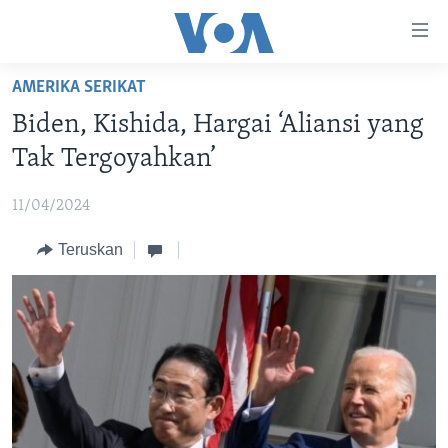
Tautan-
tautan
Akses
AMERIKA SERIKAT
BERANDA
Lanjut
Biden, Kishida, Hargai ‘Aliansi yang
ke
DUNIA
Tak Tergoyahkan’
Konten
VIDEO
Utama
11/04/2024
Lanjut
POLYGRAPH
ke
Teruskan
DAFTAR PROGRAM
Navigasi
Utama
Learning English
Lanjut
ke
IKUTI KAMI
Pencarian