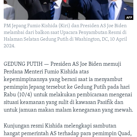
Bahasa-bahasa
PM Jepang Fumio Kishida (Kiri) dan Presiden AS Joe Biden
melambai dari balkon saat Upacara Penyambutan Resmi di
Halaman Selatan Gedung Putih di Washington, DC, 10 April
2024.
GEDUNG PUTIH —
Presiden AS Joe Biden memuji
Perdana Menteri Fumio Kishida atas
kepemimpinannya yang berani saat ia menyambut
pemimpin Jepang tersebut ke Gedung Putih pada hari
Rabu (10/4) untuk melakukan pembicaraan mengenai
situasi keamanan yang sulit di kawasan Pasifik dan
untuk jamuan makan malam kenegaraan yang mewah.
Kunjungan resmi Kishida melengkapi sambutan
hangat pemerintah AS terhadap para pemimpin Quad,