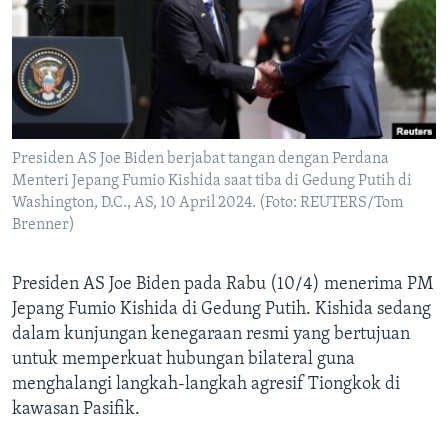
Bahasa-bahasa
Presiden AS Joe Biden berjabat tangan dengan Perdana
Menteri Jepang Fumio Kishida saat tiba di Gedung Putih di
Washington, D.C., AS, 10 April 2024. (Foto: REUTERS/Tom
Brenner)
Presiden AS Joe Biden pada Rabu (10/4) menerima PM
Jepang Fumio Kishida di Gedung Putih. Kishida sedang
dalam kunjungan kenegaraan resmi yang bertujuan
untuk memperkuat hubungan bilateral guna
menghalangi langkah-langkah agresif Tiongkok di
kawasan Pasifik.