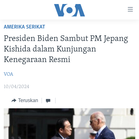
Tautan-
tautan
Akses
AMERIKA SERIKAT
BERANDA
Lanjut
Presiden Biden Sambut PM Jepang
ke
DUNIA
Kishida dalam Kunjungan
Konten
VIDEO
Utama
Kenegaraan Resmi
Lanjut
POLYGRAPH
ke
VOA
DAFTAR PROGRAM
Navigasi
10/04/2024
Utama
Learning English
Lanjut
Teruskan
ke
IKUTI KAMI
Pencarian