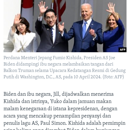
Perdana Menteri Jepang Fumio Kishida, Presiden AS Joe
Biden didampingi ibu negara melambaikan tangan dari
Balkon Truman selama Upacara Kedatangan Resmi di Gedung
Putih di Washington, D.C., AS, pada 10 April 2024. (Foto: AFP)
Biden dan ibu negara, Jill, dijadwalkan menerima
Kishida dan istrinya, Yuko dalam jamuan makan
malam kenegaraan di istana kepresidenan, dengan
acara yang mencakup penampilan penyanyi dan
penulis lagu AS, Paul Simon. Kishida adalah pemimpin