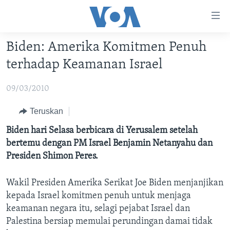
Tautan-
tautan
Akses
Biden: Amerika Komitmen Penuh
BERANDA
Lanjut
terhadap Keamanan Israel
ke
DUNIA
Konten
09/03/2010
VIDEO
Utama
Lanjut
POLYGRAPH
Teruskan
ke
DAFTAR PROGRAM
Biden hari Selasa berbicara di Yerusalem setelah
Navigasi
bertemu dengan PM Israel Benjamin Netanyahu dan
Utama
Learning English
Presiden Shimon Peres.
Lanjut
ke
Wakil Presiden Amerika Serikat Joe Biden menjanjikan
IKUTI KAMI
Pencarian
kepada Israel komitmen penuh untuk menjaga
keamanan negara itu, selagi pejabat Israel dan
Palestina bersiap memulai perundingan damai tidak