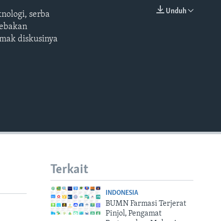
Unduh
nologi, serba
EMBED
jebakan
imak diskusinya
Terkait
INDONESIA
BUMN Farmasi Terjerat
Pinjol, Pengamat