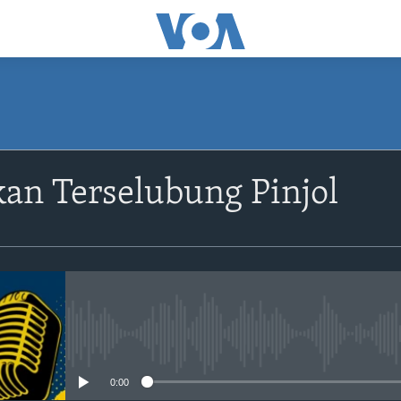
SUBSCRIBE
an Terselubung Pinjol
Apple Podcasts
Spotify
YouTube
No media source currently avail
Langganan
0:00