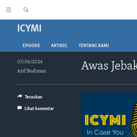
Tautan-
tautan
Cari
Akses
ICYMI
BERANDA
Lanjut
DUNIA
ke
EPISODE
ARTIKEL
TENTANG KAMI
VIDEO
Konten
Utama
POLYGRAPH
07/06/2024
Awas Jebak
Lanjut
DAFTAR PROGRAM
Arif Budiman
ke
Navigasi
Utama
Lanjut
Teruskan
ke
Lihat komentar
Pencarian