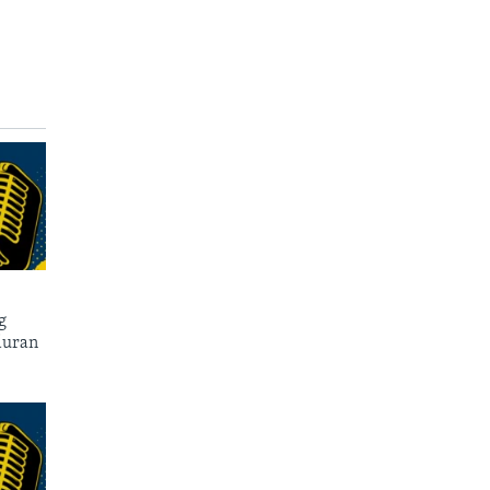
g
duran