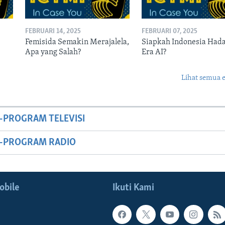
FEBRUARI 14, 2025
FEBRUARI 07, 2025
Femisida Semakin Merajalela,
Siapkah Indonesia Had
Apa yang Salah?
Era AI?
Lihat semua 
-PROGRAM TELEVISI
M-PROGRAM RADIO
obile
Ikuti Kami