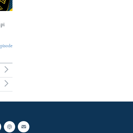
api
episode