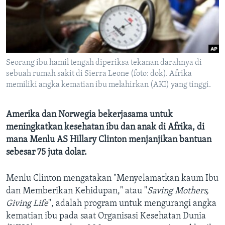
Bahasa-bahasa
Seorang ibu hamil tengah diperiksa tekanan darahnya di
sebuah rumah sakit di Sierra Leone (foto: dok). Afrika
memiliki angka kematian ibu melahirkan (AKI) yang tinggi.
Amerika dan Norwegia bekerjasama untuk
meningkatkan kesehatan ibu dan anak di Afrika, di
mana Menlu AS Hillary Clinton menjanjikan bantuan
sebesar 75 juta dolar.
Menlu Clinton mengatakan "Menyelamatkan kaum Ibu
dan Memberikan Kehidupan," atau "
Saving Mothers,
Giving Life
", adalah program untuk mengurangi angka
kematian ibu pada saat Organisasi Kesehatan Dunia