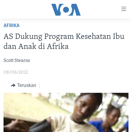
Tautan-
tautan
Akses
AFRIKA
BERANDA
Lanjut
AS Dukung Program Kesehatan Ibu
ke
DUNIA
dan Anak di Afrika
Konten
VIDEO
Utama
Scott Stearns
Lanjut
POLYGRAPH
ke
08/06/2012
DAFTAR PROGRAM
Navigasi
Utama
Teruskan
Learning English
Lanjut
ke
IKUTI KAMI
Pencarian