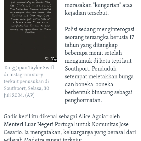
merasakan "kengerian" atas
kejadian tersebut.
Polisi sedang menginterogasi
seorang tersangka berusia 17
tahun yang ditangkap
beberapa menit setelah
mengamuk di kota tepi laut
Tanggapan Taylor Swift
Southport. Penduduk
di Instagram story
setempat meletakkan bunga
terkait penusukan di
dan boneka-boneka
Southport, Selasa, 30
berbentuk binatang sebagai
Juli 2024. (AP)
penghormatan.
Gadis kecil itu dikenal sebagai Alice Aguiar oleh
Menteri Luar Negeri Portugal untuk Komunitas Jose
Cesario. Ia mengatakan, keluarganya yang berasal dari
wilayah Madeira sangat terkejut.