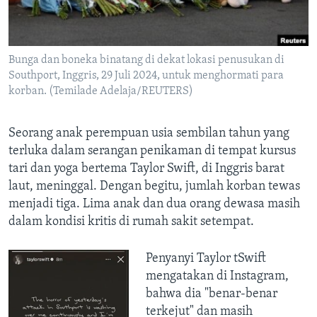
Bahasa-bahasa
Bunga dan boneka binatang di dekat lokasi penusukan di
Southport, Inggris, 29 Juli 2024, untuk menghormati para
korban. (Temilade Adelaja/REUTERS)
Seorang anak perempuan usia sembilan tahun yang
terluka dalam serangan penikaman di tempat kursus
tari dan yoga bertema Taylor Swift, di Inggris barat
laut, meninggal. Dengan begitu, jumlah korban tewas
menjadi tiga. Lima anak dan dua orang dewasa masih
dalam kondisi kritis di rumah sakit setempat.
Penyanyi Taylor tSwift
mengatakan di Instagram,
bahwa dia "benar-benar
terkejut" dan masih