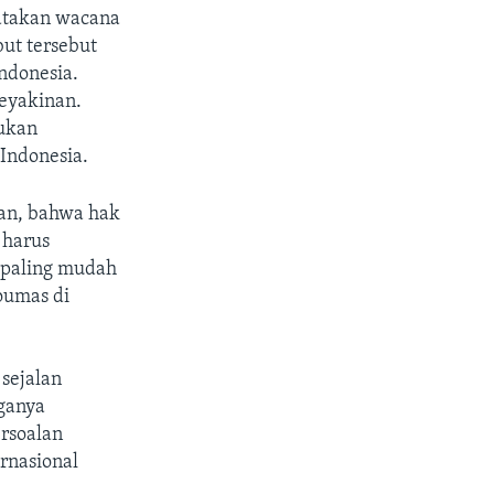
atakan wacana
but tersebut
ndonesia.
eyakinan.
kukan
Indonesia.
an, bahwa hak
 harus
g paling mudah
Qoumas di
sejalan
aganya
rsoalan
rnasional