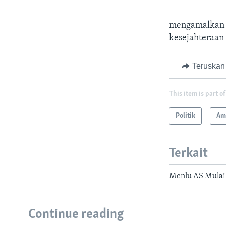
mengamalkan ni
kesejahteraan
Teruskan
This item is part of
Politik
Ame
Terkait
Menlu AS Mulai 
Continue reading