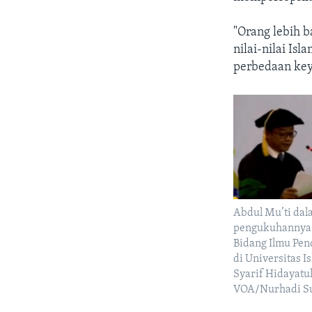
"Orang lebih 
nilai-nilai Is
perbedaan key
Abdul Mu’ti dal
pengukuhannya 
Bidang Ilmu Pen
di Universitas I
Syarif Hidayatull
VOA/Nurhadi S