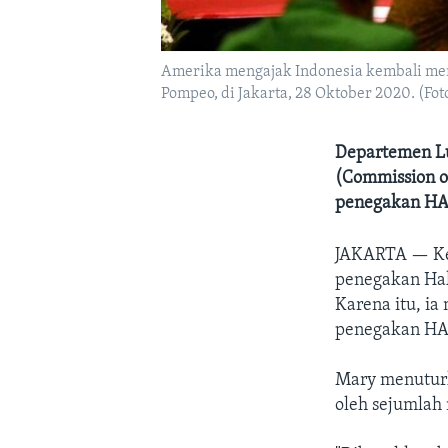
Amerika mengajak Indonesia kembali me
Pompeo, di Jakarta, 28 Oktober 2020. (Fot
Departemen Lu
(Commission o
penegakan H
JAKARTA —
K
penegakan Hak
Karena itu, i
penegakan H
Mary menuturk
oleh sejumlah