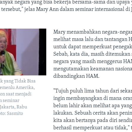
anyak negara yang bisa bekerja bersama-sama dan upaya 
tersebut," jelas Mary Ann dalam seminar internasional di 
Mary menambahkan negara-negar
melihat masa lalu dan tantangan H
untuk dapat memperkuat penega
Sebab, kata dia, masih ditemukan
negara yang masih menggerus HA
mengutamakan keamanan nasiona
dibandingkan HAM.
k yang Tidak Bisa
Kemenlu Amerika,
"Tujuh puluh lima tahun dari seka
on saat menjadi
ingin membayangkan di mana ora
m seminar
belum lahir akan melihat apa yang
 Jakarta, Rabu
lakukan. Sebuah cerita akan peni
oto: Sasmito
kita akan bertanya pada diri sendi
berhasil memperkuat atau tidak,"