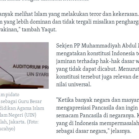
banyak melihat Islam yang melakukan teror dan kekerasan
lam yang lebih dominan dan tidak tergali misalkan penghar
akinan," tambah Yaqut.
Sekjen PP Muhammadiyah Abdul 
mengatakan konstitusi Indonesia 
jaminan terhadap hak-hak dasar w
yang tidak dapat dicabut. Menurutn
konstitusi tersebut juga relevan de
nilai universal.
am pidato
"Ketika banyak negara dan masyar
sebagai Guru Besar
mengapresiasi Pancasila dan ingi
didikan Agama Islam
slam Negeri (UIN)
semacam Pancasila di negaranya. 
ah, Jakarta. (Foto:
yang di Indonesia mempermasalah
ucahyo)
sebagai dasar negara," jelasnya.