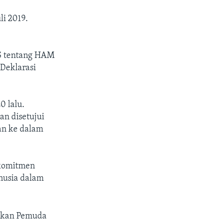
i 2019.
AS tentang HAM
 Deklarasi
0 lalu.
n disetujui
kan ke dalam
 komitmen
nusia dalam
akan Pemuda