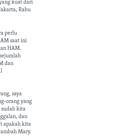
yang kuat dari
Jakarta, Rabu
a perlu
AM saat ini
kan HAM.
 sejumlah
M dan
l
rang, saya
ng-orang yang
 sudah kita
nggalan, dan
ri apakah kita
 tambah Mary.