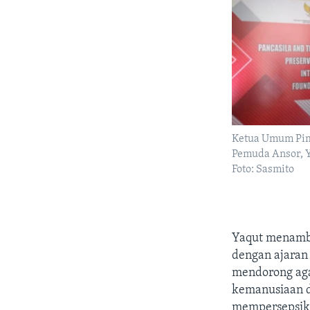
Ketua Umum Pim
Pemuda Ansor, Y
Foto: Sasmito
Yaqut menamba
dengan ajaran 
mendorong aga
kemanusiaan di
mempersepsika