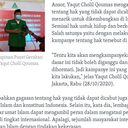
Ansor, Yaqut Cholil Qoumas meng
tentang hak yang tidak dapat dica
menarik untuk dikembangkan di I
Semisal hak untuk hidup dan berk
Salah satunya yaitu dengan mela
kampanye tentang hak tersebut di 
"Tentu kita akan mengkampanyek
pinan Pusat Gerakan
dasar ini tidak boleh diganggu dan
aqut Cholil Qoumas.
dihormati. Jadi kampanye ini yan
kita lakukan," jelas Yaqut Cholil 
Jakarta, Rabu (28/10/2020).
hkan gagasan tentang hak yang tidak dapat dicabut juga 
Islam dan konstitusi Indonesia. Selain itu, kata dia, lemb
r umat Islam dapat mengambil peran dalam mengatasi pe
 tingkat internasional. Apalagi, sejumlah masyarakat inte
n Islam dengan tindakan kekerasan.