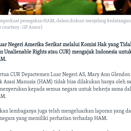
mperkuat penegakan HAM, dalam diskusi menjelang kedatangan
o courtesy : GP Ansor)
ar Negeri Amerika Serikat melalui Komisi Hak yang Tidak
n Unalienable Rights atau CUR) mengajak Indonesia unt
AM.
etua CUR Departemen Luar Negeri AS, Mary Ann Glendo
 Asasi Manusia (HAM) tidak bisa dilakukan hanya oleh sa
a menyerukan kepada semua negara untuk bekerja sama da
AM.
an lembaganya juga telah mengeluarkan laporan yang dap
 negara yang memiliki perhatian terhadap HAM.