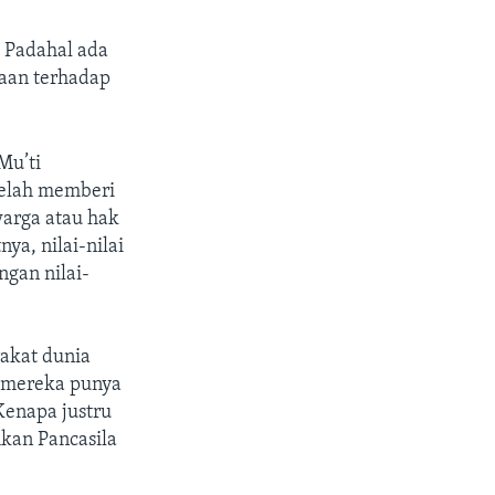
. Padahal ada
gaan terhadap
Mu’ti
telah memberi
arga atau hak
ya, nilai-nilai
ngan nilai-
akat dunia
n mereka punya
Kenapa justru
kan Pancasila