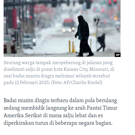
Seorang warga tampak menyeberang di jalanan yang
diselimuti salju di pusat kota Kansas City, Missouri, di
saat badai musim dingin melintasi wilayah tersebut
pada 12 Februari 2025. (Foto: AP/Charlie Riedel)
Badai musim dingin terbaru dalam pola berulang
sedang membidik langsung ke arah Pantai Timur
Amerika Serikat di mana salju lebat dan es
diperkirakan turun di beberapa negara bagian.