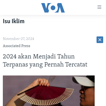
Tautan-
tautan
Akses
Isu Iklim
BERANDA
Lanjut
ke
DUNIA
Konten
November 07, 2024
VIDEO
Utama
Associated Press
Lanjut
POLYGRAPH
2024 akan Menjadi Tahun
ke
DAFTAR PROGRAM
Navigasi
Terpanas yang Pernah Tercatat
Utama
Learning English
Lanjut
ke
IKUTI KAMI
Pencarian