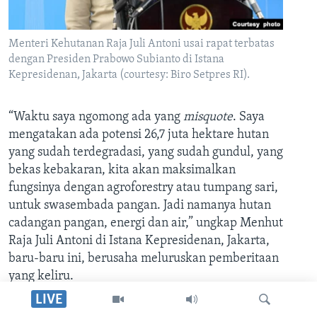
Menteri Kehutanan Raja Juli Antoni usai rapat terbatas
dengan Presiden Prabowo Subianto di Istana
Kepresidenan, Jakarta (courtesy: Biro Setpres RI).
“Waktu saya ngomong ada yang
misquote
. Saya
mengatakan ada potensi 26,7 juta hektare hutan
yang sudah terdegradasi, yang sudah gundul, yang
bekas kebakaran, kita akan maksimalkan
fungsinya dengan agroforestry atau tumpang sari,
untuk swasembada pangan. Jadi namanya hutan
cadangan pangan, energi dan air,” ungkap Menhut
Raja Juli Antoni di Istana Kepresidenan, Jakarta,
baru-baru ini, berusaha meluruskan pemberitaan
yang keliru.
LIVE