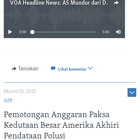
VOA Headline News: AS Mundur dari Dana Kompensasi Kerusakan Iklim
No media source currently available
0:00
5:00
Teruskan
Lihat komentar
Maret 05, 2025
AFP
Pemotongan Anggaran Paksa
Kedutaan Besar Amerika Akhiri
Pendataan Polusi