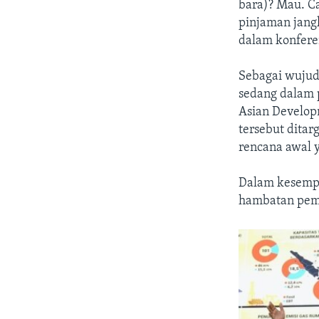
bara)? Mau. C
pinjaman jang
dalam konferen
Sebagai wujud
sedang dalam 
Asian Develop
tersebut ditar
rencana awal 
Dalam kesempat
hambatan peme