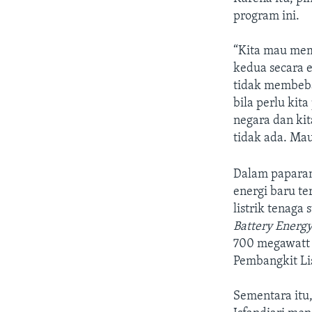
program ini.
“Kita mau mem
kedua secara 
tidak membeba
bila perlu ki
negara dan ki
tidak ada. Mau
Dalam paparan
energi baru t
listrik tenaga
Battery Energ
700 megawatt 
Pembangkit Li
Sementara itu