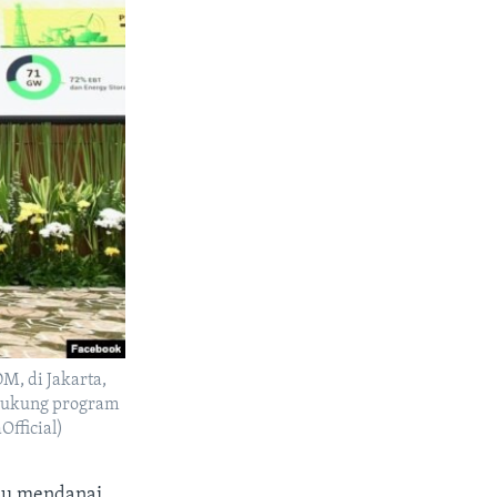
M, di Jakarta,
ndukung program
Official)
mau mendanai