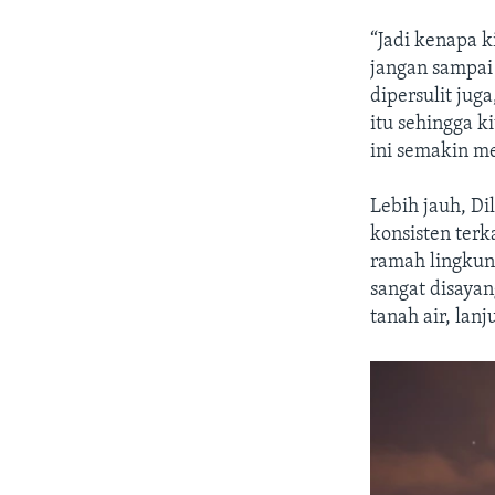
“Jadi kenapa k
jangan sampai
dipersulit jug
itu sehingga k
ini semakin m
Lebih jauh, D
konsisten terk
ramah lingkung
sangat disaya
tanah air, lanj