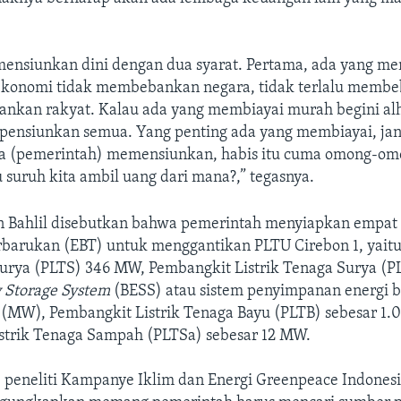
ensiunkan dini dengan dua syarat. Pertama, ada yang me
ekonomi tidak membebankan negara, tidak terlalu memb
nkan rakyat. Kalau ada yang membiayai murah begini al
ta pensiunkan semua. Yang penting ada yang membiayai, ja
ta (pemerintah) memensiunkan, habis itu cuma omong-om
 suruh kita ambil uang dari mana?,” tegasnya.
 Bahlil disebutkan bahwa pemerintah menyiapkan empat
erbarukan (EBT) untuk menggantikan PLTU Cirebon 1, yait
 surya (PLTS) 346 MW, Pembangkit Listrik Tenaga Surya (
y Storage System
(BESS) atau sistem penyimpanan energi b
(MW), Pembangkit Listrik Tenaga Bayu (PLTB) sebesar 1
strik Tenaga Sampah (PLTSa) sebesar 12 MW.
, peneliti Kampanye Iklim dan Energi Greenpeace Indonesi