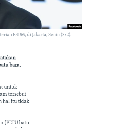
rian ESDM, di Jakarta, Senin (3/2).
gatakan
atu bara,
at untuk
ram tersebut
hal itu tidak
an (PLTU batu