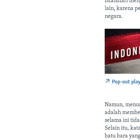
Isfandiari m
lain, karena 
negara.
Pop-out pla
Namun, menuru
adalah member
selama ini tid
Selain itu, ka
batu bara yang