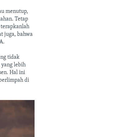
mau menutup,
dahan. Tetap
i terapkanlah
at juga, bahwa
A.
ng tidak
 yang lebih
en. Hal ini
berlimpah di