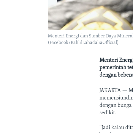
Menteri Energi dan Sumber Daya Mineral 
(Facebook/BahlilLahadaliaOfficial)
Menteri Energ
pemerintah te
dengan beberap
JAKARTA —
M
memensiundini
dengan bunga 
sedikit.
“Jadi kalau d