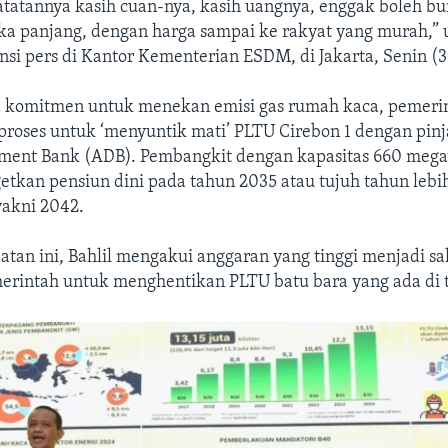
atatannya kasih cuan-nya, kasih uangnya, enggak boleh b
ka panjang, dengan harga sampai ke rakyat yang murah,” 
si pers di Kantor Kementerian ESDM, di Jakarta, Senin (3
 komitmen untuk menekan emisi gas rumah kaca, pemerint
proses untuk ‘menyuntik mati’ PLTU Cirebon 1 dengan pin
ment Bank (ADB). Pembangkit dengan kapasitas 660 meg
getkan pensiun dini pada tahun 2035 atau tujuh tahun lebih
yakni 2042.
an ini, Bahlil mengakui anggaran yang tinggi menjadi sa
rintah untuk menghentikan PLTU batu bara yang ada di t