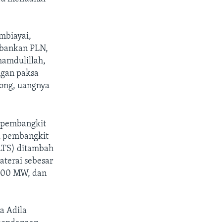
mbiayai,
ebankan PLN,
hamdulillah,
ngan paksa
ong, uangnya
 pembangkit
u pembangkit
PLTS) ditambah
aterai sebesar
.000 MW, dan
a Adila