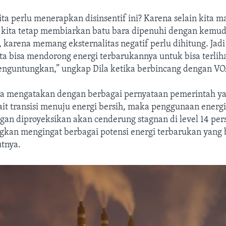
ita perlu menerapkan disinsentif ini? Karena selain kita 
 kita tetap membiarkan batu bara dipenuhi dengan kemu
a, karena memang eksternalitas negatif perlu dihitung. Jad
ita bisa mendorong energi terbarukannya untuk bisa terlih
enguntungkan,” ungkap Dila ketika berbincang dengan VO
ila mengatakan dengan berbagai pernyataan pemerintah ya
ait transisi menuju energi bersih, maka penggunaan energi
an diproyeksikan akan cenderung stagnan di level 14 pers
ngkan mengingat berbagai potensi energi terbarukan yang 
utnya.