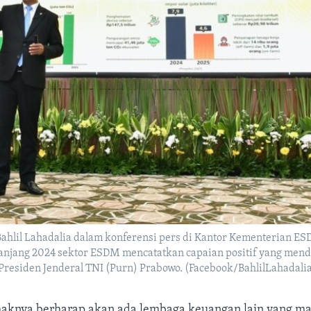
hlil Lahadalia dalam konferensi pers di Kantor Kementerian ESD
panjang 2024 sektor ESDM mencatatkan capaian positif yang me
Presiden Jenderal TNI (Purn) Prabowo. (Facebook/BahlilLahadalia
ihaknya berharap akan ada lembaga keuangan lain yang 