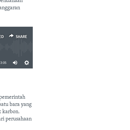
pendanaan
 anggaran
ED
SHARE
3:05
SHARE
 pemerintah
batu bara yang
k karbon.
ari perusahaan