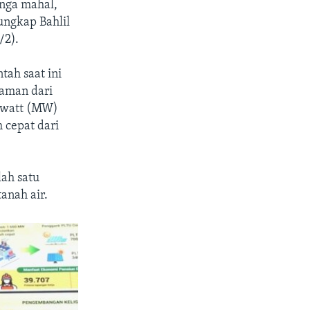
unga mahal,
ungkap Bahlil
/2).
ah saat ini
jaman dari
awatt (MW)
 cepat dari
lah satu
anah air.