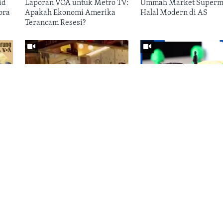
id
Laporan VOA untuk Metro TV:
Ummah Market Superm
ora
Apakah Ekonomi Amerika
Halal Modern di AS
Terancam Resesi?
MARET 14, 2025
MARET 14, 2025
Protes Kelompok Yahudi di
Pembuatan Model 3-Di
a
Trump Tower Berujung
dari Limbah Plastik
Penahanan
Lihat semua 
-PROGRAM TELEVISI
M-PROGRAM RADIO