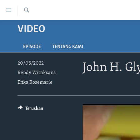
Tautan-
tautan
Cari
Akses
VIDEO
BERANDA
Lanjut
DUNIA
ke
EPISODE
TENTANG KAMI
VIDEO
Konten
Utama
POLYGRAPH
20/05/2022
John H. Gl
Lanjut
Rendy Wicaksana
DAFTAR PROGRAM
ke
Navigasi
Efika Rosemarie
Utama
Lanjut
ke
Teruskan
Pencarian