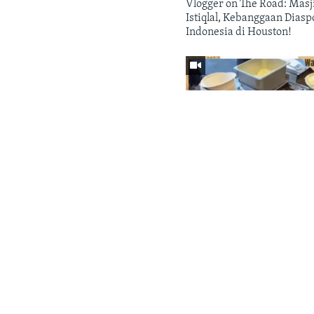
Vlogger on The Road: Masj
Istiqlal, Kebanggaan Diasp
Indonesia di Houston!
Bahasa-bahasa
MARET 15, 2025
Warung VOA: Ragam
Makanan Halal di Amerik
LIHAT PROGRAM
LIHAT PROGRA