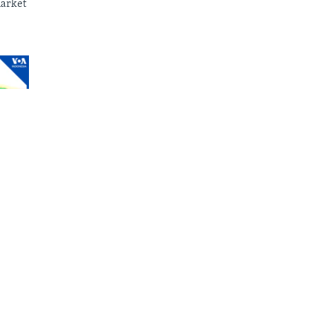
arket
mensi
episode