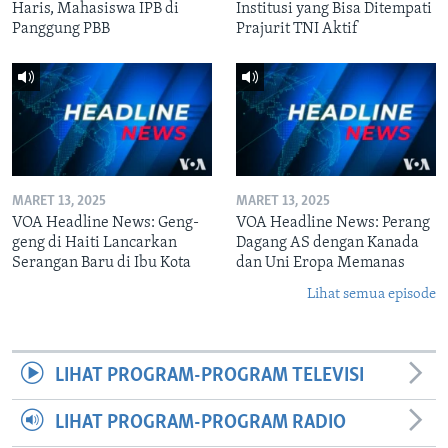
Haris, Mahasiswa IPB di
Institusi yang Bisa Ditempati
Panggung PBB
Prajurit TNI Aktif
MARET 13, 2025
MARET 13, 2025
VOA Headline News: Geng-
VOA Headline News: Perang
geng di Haiti Lancarkan
Dagang AS dengan Kanada
Serangan Baru di Ibu Kota
dan Uni Eropa Memanas
Lihat semua episode
LIHAT PROGRAM-PROGRAM TELEVISI
LIHAT PROGRAM-PROGRAM RADIO