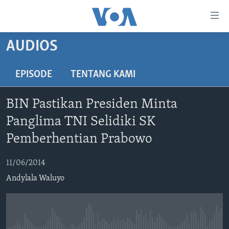
Tautan-
tautan
Akses
AUDIOS
BERANDA
Lanjut
ke
DUNIA
EPISODE
TENTANG KAMI
Konten
VIDEO
Utama
BIN Pastikan Presiden Minta
Lanjut
POLYGRAPH
Panglima TNI Selidiki SK
ke
DAFTAR PROGRAM
Navigasi
Pemberhentian Prabowo
Utama
Learning English
Lanjut
11/06/2014
ke
Andylala Waluyo
IKUTI KAMI
Pencarian