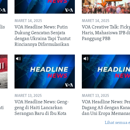
MARET 14, 2025
MARET 14, 2025
lis
VOA Headline News: Putin
VOA Creative Talk: Fick
Dukung Gencatan Senjata
Haris, Mahasiswa IPB d
dengan Ukraina Tapi Tuntut
Panggung PBB
Rinciannya Diformulasikan
MARET 13, 2025
MARET 13, 2025
VOA Headline News: Geng-
VOA Headline News: Pe
ti
geng di Haiti Lancarkan
Dagang AS dengan Kan
Serangan Baru di Ibu Kota
dan Uni Eropa Memana
Lihat semua 