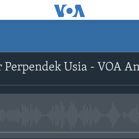
r Perpendek Usia - VOA An
No media source currently avail