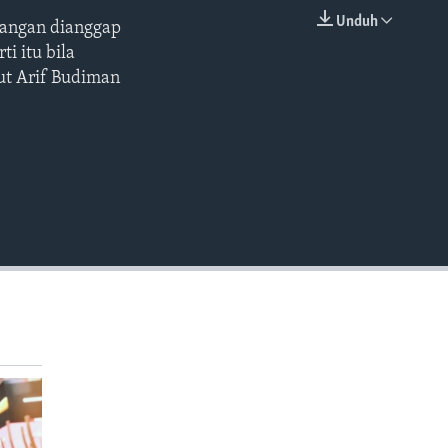
Unduh
jangan dianggap
EMBED
i itu bila
ut Arif Budiman