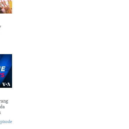
y
i
rang
ada
s
episode