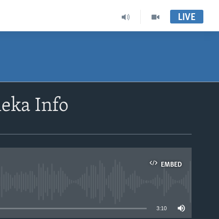
LIVE
eka Info
EMBED
able
3:10