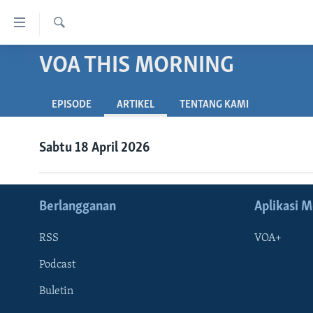
Tautan-
tautan
Cari
Akses
VOA THIS MORNING
BERANDA
Lanjut
DUNIA
ke
EPISODE
ARTIKEL
TENTANG KAMI
VIDEO
Konten
Utama
POLYGRAPH
Sabtu 18 April 2026
Lanjut
DAFTAR PROGRAM
ke
Navigasi
Utama
Berlangganan
Aplikasi M
Lanjut
ke
RSS
VOA+
Pencarian
Podcast
Buletin