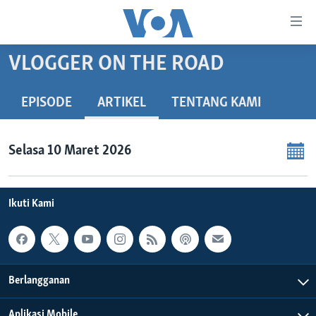
Tautan-
tautan
Akses
VLOGGER ON THE ROAD
BERANDA
Lanjut
ke
DUNIA
EPISODE
ARTIKEL
TENTANG KAMI
Konten
VIDEO
Utama
Lanjut
Selasa 10 Maret 2026
POLYGRAPH
ke
DAFTAR PROGRAM
Navigasi
Utama
Ikuti Kami
Learning English
Lanjut
ke
IKUTI KAMI
Pencarian
Berlangganan
Aplikasi Mobile