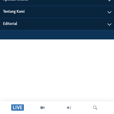
Bahasa-bahasa
Tentang Kami
Editorial
LIVE