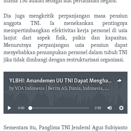
utama TNI adalah sebagai alat pertahanan negara.
Dia juga mengkritik perpanjangan masa pensiun
anggota TNI. Ia menekankan pentingnya
mempertimbangkan efektivitas kerja personel di usia
lanjut dari aspek fisik, psikis dan kapasitas.
Menurutnya perpanjangan usia pensiun dapat
menyebabkan penumpukan personel dalam tubuh TNI
jika tidak dimbangi dengan restrukturisasi organisasi.
YLBHI: Amandemen UU TNI Dapat Menghancurkan Reformasi
by
VOA Indonesia | Berita AS, Dunia, Indonesia, Diaspora Indonesia di AS
No media source currently available
0:00
2:59
Sementara itu, Panglima TNI Jenderal Agus Subiyanto