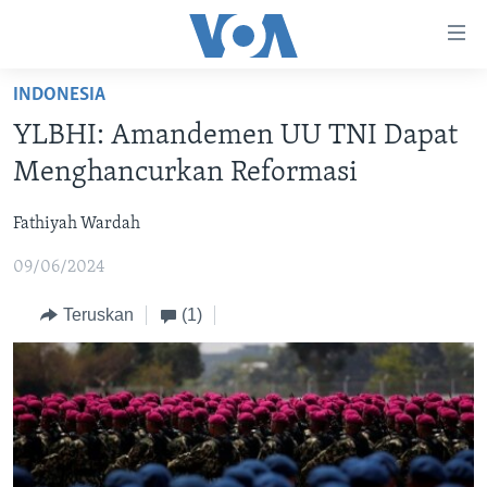
Tautan-
tautan
Akses
INDONESIA
BERANDA
Lanjut
YLBHI: Amandemen UU TNI Dapat
ke
DUNIA
Menghancurkan Reformasi
Konten
VIDEO
Utama
Fathiyah Wardah
Lanjut
POLYGRAPH
ke
09/06/2024
DAFTAR PROGRAM
Navigasi
Utama
Teruskan
(1)
Learning English
Lanjut
ke
IKUTI KAMI
Pencarian