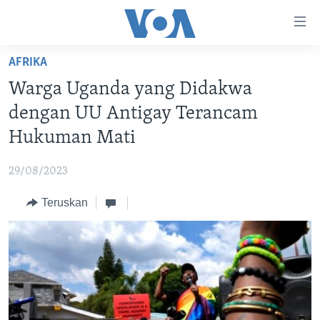
Tautan-
tautan
Akses
AFRIKA
BERANDA
Lanjut
Warga Uganda yang Didakwa
ke
DUNIA
dengan UU Antigay Terancam
Konten
VIDEO
Utama
Hukuman Mati
Lanjut
POLYGRAPH
ke
29/08/2023
DAFTAR PROGRAM
Navigasi
Teruskan
Utama
Learning English
Lanjut
ke
IKUTI KAMI
Pencarian