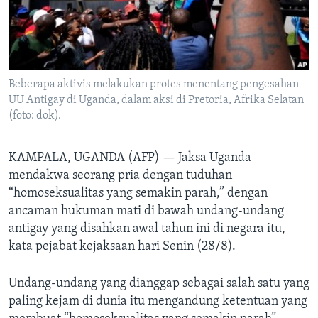
Bahasa-bahasa
Beberapa aktivis melakukan protes menentang pengesahan
UU Antigay di Uganda, dalam aksi di Pretoria, Afrika Selatan
(foto: dok).
KAMPALA, UGANDA (AFP) —
Jaksa Uganda
mendakwa seorang pria dengan tuduhan
“homoseksualitas yang semakin parah,” dengan
ancaman hukuman mati di bawah undang-undang
antigay yang disahkan awal tahun ini di negara itu,
kata pejabat kejaksaan hari Senin (28/8).
Undang-undang yang dianggap sebagai salah satu yang
paling kejam di dunia itu mengandung ketentuan yang