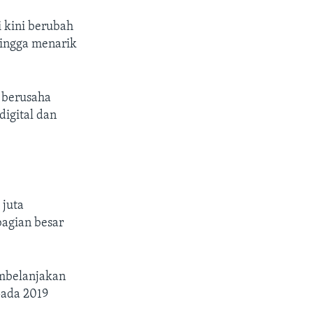
i kini berubah
hingga menarik
 berusaha
igital dan
 juta
agian besar
embelanjakan
pada 2019