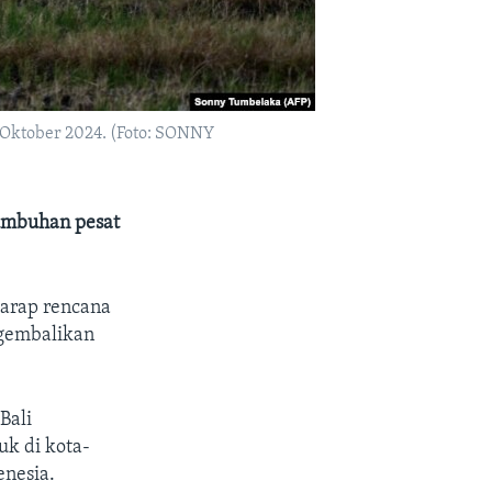
2 Oktober 2024. (Foto: SONNY
umbuhan pesat
harap rencana
gembalikan
Bali
uk di kota-
enesia.