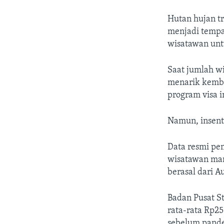
Hutan hujan tr
menjadi tempa
wisatawan unt
Saat jumlah w
menarik kemba
program visa i
Namun, insentif
Data resmi pe
wisatawan man
berasal dari Au
Badan Pusat S
rata-rata Rp25
sebelum pand