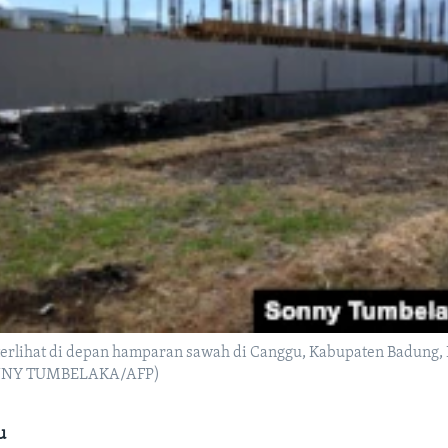
erlihat di depan hamparan sawah di Canggu, Kabupaten Badung, B
SONNY TUMBELAKA/AFP)
u