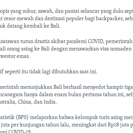
opis yang subur, sawah, dan pantai selancar yang dulu sep
t resor mewah dan destinasi populer bagi backpacker, se
uk datang kembali ke Bali.
isatawan turun drastis akibat pandemi COVID, pemerintah
li orang asing ke Bali dengan menawarkan visa nomaden d
nvestor emas.
 seperti itu tidak lagi dibutuhkan saat ini.
merintah menunjukkan Bali berhasil menyedot hampir tiga
canegara hanya dalam enam bulan pertama tahun ini, seb
stralia, China, dan India.
tatistik (BPS) melaporkan bahwa kelompok turis asing m
 juta per kunjungan tahun lalu, meningkat dari Rp18 juta 
emi COVID-19.