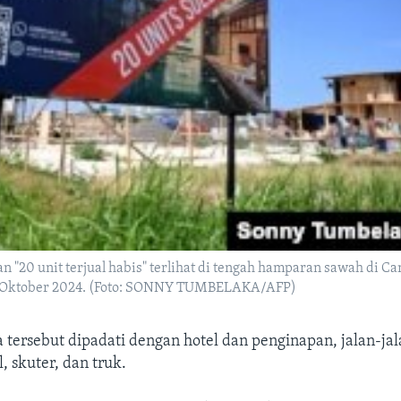
n "20 unit terjual habis" terlihat di tengah hamparan sawah di C
22 Oktober 2024. (Foto: SONNY TUMBELAKA/AFP)
 tersebut dipadati dengan hotel dan penginapan, jalan-ja
, skuter, dan truk.