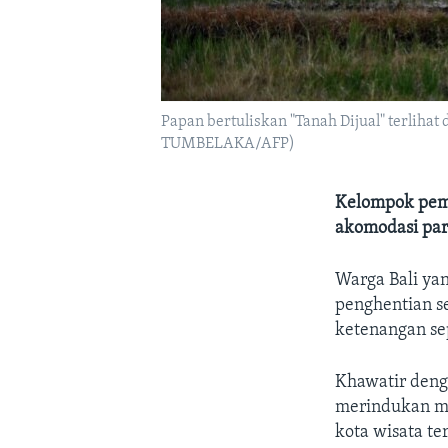
Papan bertuliskan "Tanah Dijual" terliha
TUMBELAKA/AFP)
Kelompok peme
akomodasi par
Warga Bali ya
penghentian s
ketenangan se
Khawatir deng
merindukan mas
kota wisata te