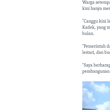
Warga setempa
kini hanya me
"Canggu kini l
Kadek, yang m
bulan.
"Pemerintah d
lestari, dan b
"Saya berharap
pembangunan d