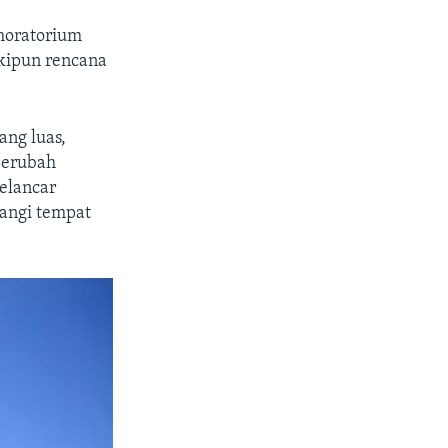
moratorium
skipun rencana
ng luas,
 berubah
elancar
angi tempat