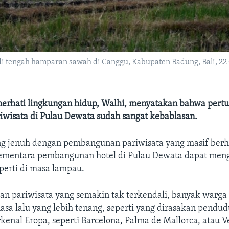
t di tengah hamparan sawah di Canggu, Kabupaten Badung, Bali, 2
rhati lingkungan hidup, Walhi, menyatakan bahwa pert
iwisata di Pulau Dewata sudah sangat kebablasan.
ng jenuh dengan pembangunan pariwisata yang masif ber
ementara pembangunan hotel di Pulau Dewata dapat men
perti di masa lampau.
an pariwisata yang semakin tak terkendali, banyak warga 
a lalu yang lebih tenang, seperti yang dirasakan pendud
rkenal Eropa, seperti Barcelona, Palma de Mallorca, atau V