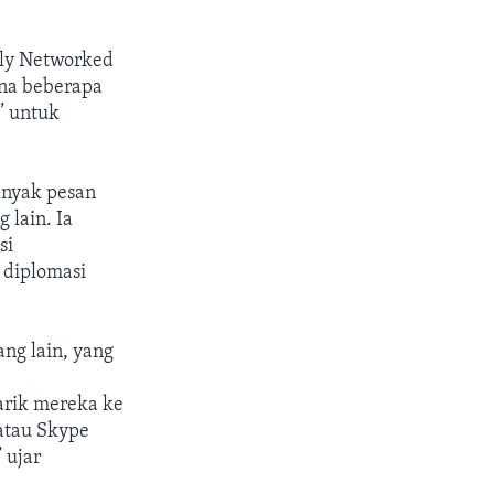
ally Networked
ana beberapa
” untuk
anyak pesan
 lain. Ia
si
 diplomasi
ng lain, yang
arik mereka ke
atau Skype
 ujar