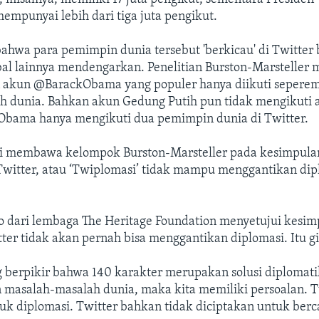
mpunyai lebih dari tiga juta pengikut.
ahwa para pemimpin dunia tersebut 'berkicau' di Twitter 
al lainnya mendengarkan. Penelitian Burston-Marsteller
 akun @BarackObama yang populer hanya diikuti sepere
h dunia. Bahkan akun Gedung Putih pun tidak mengikuti 
 Obama hanya mengikuti dua pemimpin dunia di Twitter.
i membawa kelompok Burston-Marsteller pada kesimpul
 Twitter, atau ‘Twiplomasi’ tidak mampu menggantikan dip
o dari lembaga The Heritage Foundation menyetujui kesim
tter tidak akan pernah bisa menggantikan diplomasi. Itu gil
g berpikir bahwa 140 karakter merupakan solusi diplomat
 masalah-masalah dunia, maka kita memiliki persoalan. 
uk diplomasi. Twitter bahkan tidak diciptakan untuk ber