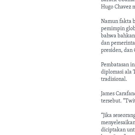
Hugo Chavez me
Namun fakta b
pemimpin glob
bahwa bahkan
dan pemerinta
presiden, dan
Pembatasan in
diplomasi ala
tradisional.
James Carafan
tersebut. “Twi
“Jika seseoran
menyelesaikan
diciptakan unt