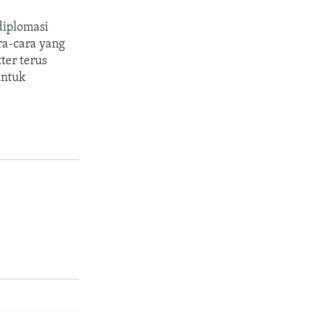
diplomasi
ra-cara yang
ter terus
untuk