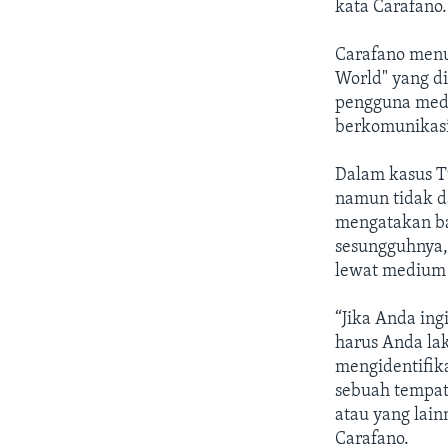
kata Carafano.
Carafano menul
World" yang d
pengguna media
berkomunikasi
Dalam kasus T
namun tidak d
mengatakan ba
sesungguhnya,
lewat medium 
“Jika Anda ing
harus Anda la
mengidentifik
sebuah tempat
atau yang lai
Carafano.