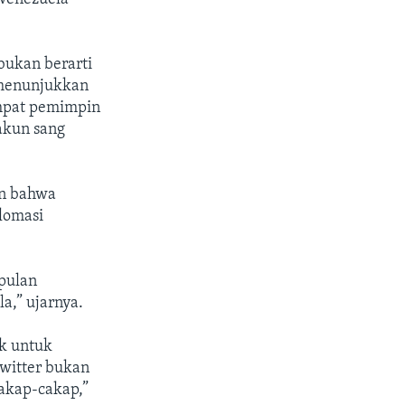
bukan berarti
 menunjukkan
mpat pemimpin
akun sang
an bahwa
lomasi
pulan
a,” ujarnya.
ik untuk
Twitter bukan
cakap-cakap,”