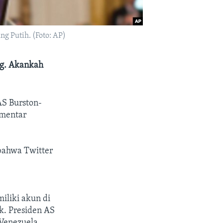
g Putih. (Foto: AP)
ng. Akankah
AS Burston-
omentar
 bahwa Twitter
iliki akun di
k. Presiden AS
 Venezuela