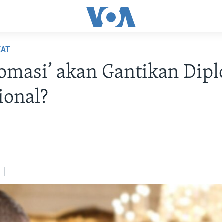
KAT
omasi’ akan Gantikan Dip
ional?