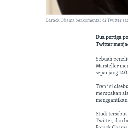
Barack Obama berkomentar di Twitter saat 
Dua pertiga p
Twitter menjad
Sebuah peneli
Marsteller me
sepanjang 140
Tren ini diseb
merupakan ala
menggantikan d
Studi tersebu
Twitter, dan 
Barack Obama, 