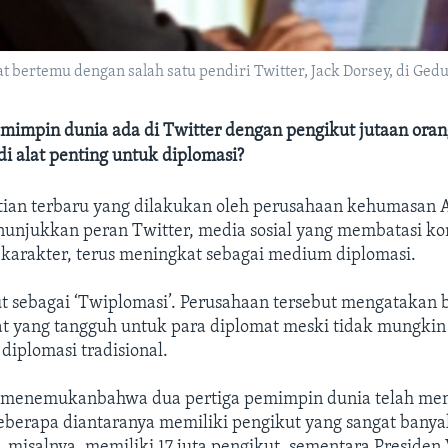
bertemu dengan salah satu pendiri Twitter, Jack Dorsey, di Gedun
emimpin dunia ada di Twitter dengan pengikut jutaan ora
i alat penting untuk diplomasi?
tian terbaru yang dilakukan oleh perusahaan kehumasan 
nunjukkan peran Twitter, media sosial yang membatasi k
 karakter, terus meningkat sebagai medium diplomasi.
ut sebagai ‘Twiplomasi’. Perusahaan tersebut mengatakan
t yang tangguh untuk para diplomat meski tidak mungkin
iplomasi tradisional.
t menemukanbahwa dua pertiga pemimpin dunia telah mem
beberapa diantaranya memiliki pengikut yang sangat banya
misalnya, memiliki 17 juta pengikut, sementara Presiden