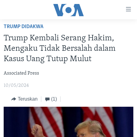
Tautan-
tautan
Akses
TRUMP DIDAKWA
BERANDA
Lanjut
Trump Kembali Serang Hakim,
ke
DUNIA
Mengaku Tidak Bersalah dalam
Konten
VIDEO
Utama
Kasus Uang Tutup Mulut
Lanjut
POLYGRAPH
ke
Associated Press
DAFTAR PROGRAM
Navigasi
10/05/2024
Utama
Learning English
Lanjut
Teruskan
(1)
ke
IKUTI KAMI
Pencarian