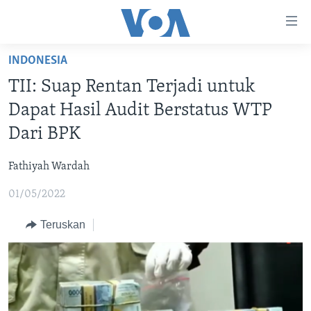
Tautan-
tautan
Akses
INDONESIA
BERANDA
Lanjut
TII: Suap Rentan Terjadi untuk
ke
DUNIA
Dapat Hasil Audit Berstatus WTP
Konten
VIDEO
Utama
Dari BPK
Lanjut
POLYGRAPH
ke
Fathiyah Wardah
DAFTAR PROGRAM
Navigasi
01/05/2022
Utama
Learning English
Lanjut
Teruskan
ke
IKUTI KAMI
Pencarian