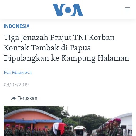
Tautan-
tautan
Akses
INDONESIA
BERANDA
Lanjut
Tiga Jenazah Prajut TNI Korban
ke
DUNIA
Kontak Tembak di Papua
Konten
VIDEO
Utama
Dipulangkan ke Kampung Halaman
Lanjut
POLYGRAPH
ke
Eva Mazrieva
DAFTAR PROGRAM
Navigasi
09/03/2019
Utama
Learning English
Lanjut
Teruskan
ke
IKUTI KAMI
Pencarian