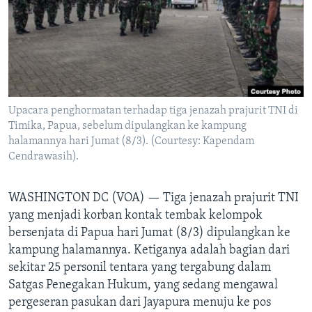
Bahasa-bahasa
Upacara penghormatan terhadap tiga jenazah prajurit TNI di
Timika, Papua, sebelum dipulangkan ke kampung
halamannya hari Jumat (8/3). (Courtesy: Kapendam
Cendrawasih).
WASHINGTON DC (VOA) —
Tiga jenazah prajurit TNI
yang menjadi korban kontak tembak kelompok
bersenjata di Papua hari Jumat (8/3) dipulangkan ke
kampung halamannya. Ketiganya adalah bagian dari
sekitar 25 personil tentara yang tergabung dalam
Satgas Penegakan Hukum, yang sedang mengawal
pergeseran pasukan dari Jayapura menuju ke pos