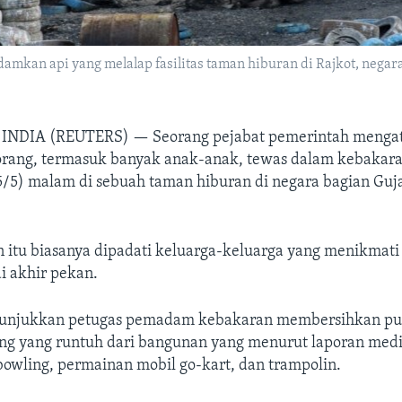
n api yang melalap fasilitas taman hiburan di Rajkot, negara b
INDIA (REUTERS) —
Seorang pejabat pemerintah menga
 orang, termasuk banyak anak-anak, tewas dalam kebakara
/5) malam di sebuah taman hiburan di negara bagian Guja
 itu biasanya dipadati keluarga-keluarga yang menikmati
i akhir pekan.
njukkan petugas pemadam kebakaran membersihkan pui
seng yang runtuh dari bangunan yang menurut laporan med
bowling, permainan mobil go-kart, dan trampolin.