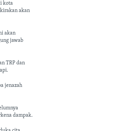
i kota
kirakan akan
mi akan
gung jawab
nan TRP dan
api.
pa jenazah
belumnya
rkena dampak.
duka cita