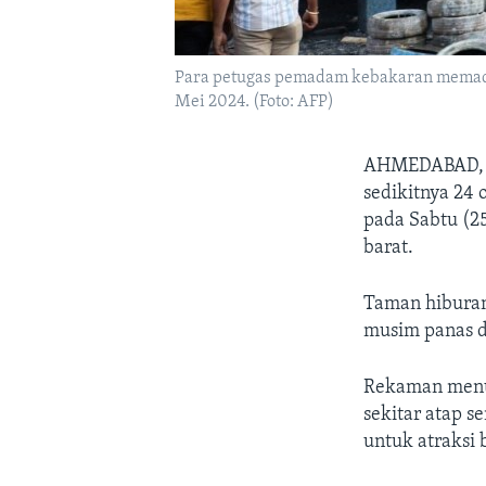
Para petugas pemadam kebakaran memadamka
Mei 2024. (Foto: AFP)
AHMEDABAD, 
sedikitnya 24
pada Sabtu (25
barat.
Taman hiburan
musim panas d
Rekaman menu
sekitar atap 
untuk atraksi 