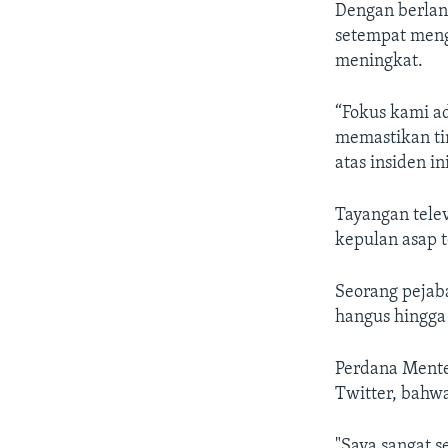
Dengan berlanj
setempat men
meningkat.
“Fokus kami a
memastikan ti
atas insiden i
Tayangan tele
kepulan asap t
Seorang pejaba
hangus hingga 
Perdana Mente
Twitter, bahw
"Saya sangat s