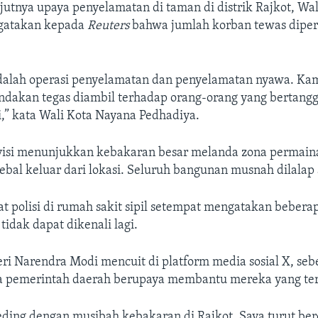
utnya upaya penyelamatan di taman di distrik Rajkot, Wal
gatakan kepada
Reuters
bahwa jumlah korban tewas diper
dalah operasi penyelamatan dan penyelamatan nyawa. Ka
ndakan tegas diambil terhadap orang-orang yang bertang
ni,” kata Wali Kota Nayana Pedhadiya.
visi menunjukkan kebakaran besar melanda zona permai
ebal keluar dari lokasi. Seluruh bangunan musnah dilalap 
t polisi di rumah sakit sipil setempat mengatakan bebera
tidak dapat dikenali lagi.
ri Narendra Modi mencuit di platform media sosial X, se
a pemerintah daerah berupaya membantu mereka yang te
eding dengan musibah kebakaran di Rajkot. Saya turut ber