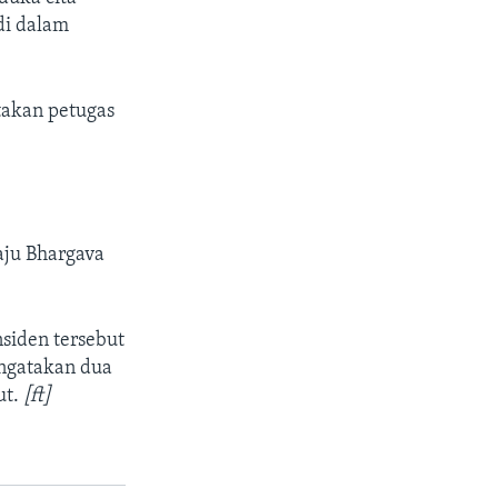
di dalam
takan petugas
Raju Bhargava
siden tersebut
engatakan dua
ut.
[ft]