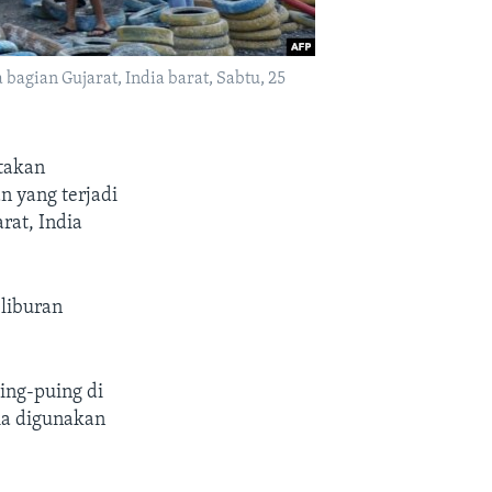
agian Gujarat, India barat, Sabtu, 25
takan
n yang terjadi
rat, India
 liburan
ng-puing di
ia digunakan