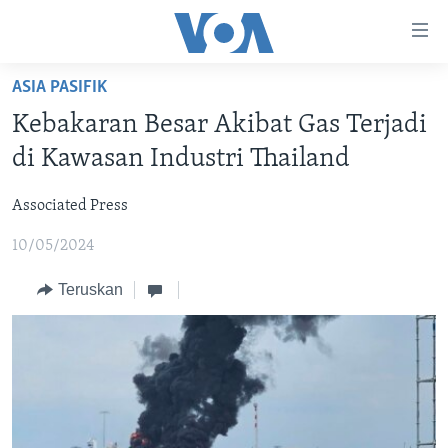
Tautan-
tautan
Akses
ASIA PASIFIK
BERANDA
Lanjut
Kebakaran Besar Akibat Gas Terjadi
ke
DUNIA
di Kawasan Industri Thailand
Konten
VIDEO
Utama
Associated Press
Lanjut
POLYGRAPH
ke
10/05/2024
DAFTAR PROGRAM
Navigasi
Utama
Teruskan
Learning English
Lanjut
ke
IKUTI KAMI
Pencarian