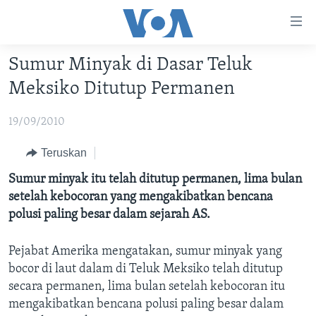
Tautan-
tautan
Akses
Sumur Minyak di Dasar Teluk
BERANDA
Lanjut
Meksiko Ditutup Permanen
ke
DUNIA
Konten
19/09/2010
VIDEO
Utama
Lanjut
POLYGRAPH
Teruskan
ke
DAFTAR PROGRAM
Sumur minyak itu telah ditutup permanen, lima bulan
Navigasi
setelah kebocoran yang mengakibatkan bencana
Utama
Learning English
polusi paling besar dalam sejarah AS.
Lanjut
ke
Pejabat Amerika mengatakan, sumur minyak yang
IKUTI KAMI
Pencarian
bocor di laut dalam di Teluk Meksiko telah ditutup
secara permanen, lima bulan setelah kebocoran itu
mengakibatkan bencana polusi paling besar dalam