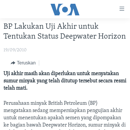
Tautan-
tautan
Akses
BP Lakukan Uji Akhir untuk
BERANDA
Lanjut
Tentukan Status Deepwater Horizon
ke
DUNIA
Konten
19/09/2010
VIDEO
Utama
Lanjut
POLYGRAPH
Teruskan
ke
DAFTAR PROGRAM
Uji akhir masih akan diperlukan untuk menyatakan
Navigasi
sumur minyak yang telah ditutup tersebut secara resmi
Utama
Learning English
telah mati.
Lanjut
ke
Perusahaan minyak British Petroleum (BP)
IKUTI KAMI
Pencarian
mengatakan sedang mempersiapkan pengujian akhir
untuk menentukan apakah semen yang dipompakan
ke bagian bawah Deepwater Horizon, sumur minyak di