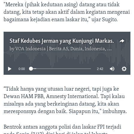
"Mereka (pihak kedutaan asing) datang atau tidak
datang, kita tetap akan aktif dalam kegiatan mengenai
bagaimana kejadian enam laskar itu,” ujar Sugito.
Staf Kedubes Jerman yang Kunjungi Markas FPI Dilarang Kembali ke Indonesia
by
VOA Indonesia | Berita AS, Dunia, Indonesia, Diaspora Indonesia di AS
No media source currently available
0:00
2:42
“Tidak hanya yang utusan luar negeri, tapi juga ke
Dewan HAM PBB, Amnesty International. Tapi kalau
misalnya ada yang berkeinginan datang, kita akan
meresponsnya dengan baik. Siapapun itu," imbuhnya.
Bentrok antara anggota polisi dan laskar FPI terjadi