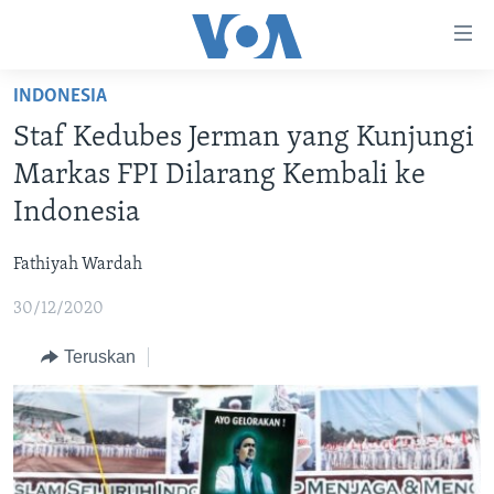
Tautan-
tautan
Akses
INDONESIA
BERANDA
Lanjut
Staf Kedubes Jerman yang Kunjungi
ke
DUNIA
Markas FPI Dilarang Kembali ke
Konten
VIDEO
Utama
Indonesia
Lanjut
POLYGRAPH
ke
Fathiyah Wardah
DAFTAR PROGRAM
Navigasi
30/12/2020
Utama
Learning English
Lanjut
Teruskan
ke
IKUTI KAMI
Pencarian