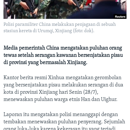
Bahasa-bahasa
Polisi paramiliter China melakukan penjagaan di sebuah
stasiun kereta di Urumqi, Xinjiang (foto: dok).
Media pemerintah China mengatakan puluhan orang
tewas setelah serangan kawanan bersenjatakan pisau
di provinsi yang bermasalah Xinjiang.
Kantor berita resmi Xinhua mengatakan gerombolan
yang bersenjatakan pisau melakukan serangan di dua
kota di provinsi Xinjiang hari Senin (28/7),
menewaskan puluhan warga etnis Han dan Uighur.
Laporan itu mengatakan polisi menanggapi dengan
tembakan menewaskan puluhan penyerang. Sejumlah
orang luka-luka karena kekerasan itu yang terjadi