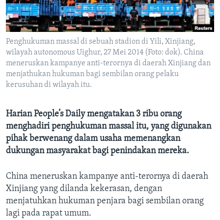
Bahasa-bahasa
Penghukuman massal di sebuah stadion di Yili, Xinjiang,
wilayah autonomous Uighur, 27 Mei 2014 (Foto: dok). China
meneruskan kampanye anti-terornya di daerah Xinjiang dan
menjathukan hukuman bagi sembilan orang pelaku
kerusuhan di wilayah itu.
Harian People’s Daily mengatakan 3 ribu orang
menghadiri penghukuman massal itu, yang digunakan
pihak berwenang dalam usaha memenangkan
dukungan masyarakat bagi penindakan mereka.
China meneruskan kampanye anti-terornya di daerah
Xinjiang yang dilanda kekerasan, dengan
menjatuhkan hukuman penjara bagi sembilan orang
lagi pada rapat umum.