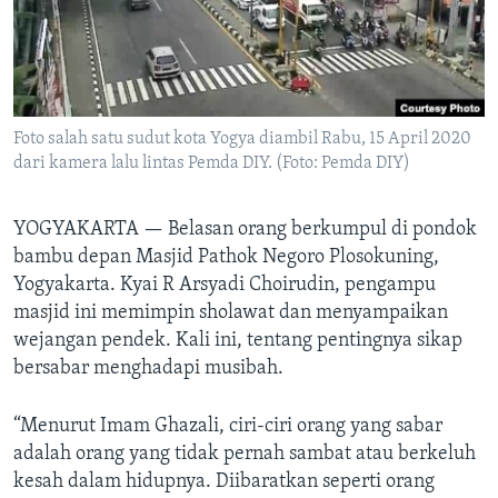
Bahasa-bahasa
Foto salah satu sudut kota Yogya diambil Rabu, 15 April 2020
dari kamera lalu lintas Pemda DIY. (Foto: Pemda DIY)
YOGYAKARTA —
Belasan orang berkumpul di pondok
bambu depan Masjid Pathok Negoro Plosokuning,
Yogyakarta. Kyai R Arsyadi Choirudin, pengampu
masjid ini memimpin sholawat dan menyampaikan
wejangan pendek. Kali ini, tentang pentingnya sikap
bersabar menghadapi musibah.
“Menurut Imam Ghazali, ciri-ciri orang yang sabar
adalah orang yang tidak pernah sambat atau berkeluh
kesah dalam hidupnya. Diibaratkan seperti orang