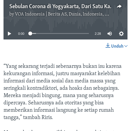
Sebulan Corona di Yogyakarta, Dari Satu Kasus Menjadi 62
by
VOA Indonesia | Berita AS, Dunia, Indonesia, Diaspora Indonesia di AS
No media source currently available
0:00
2:28
Unduh
“Yang sekarang terjadi sebenarnya bukan isu karena
kekurangan informasi, justru masyarakat kelebihan
informasi dari media sosial dan media massa yang
seringkali kontradiktori, ada hoaks dan sebagainya.
Mereka menjadi bingung, mana yang seharusnya
dipercaya. Seharusnya ada otoritas yang bisa
memberikan informasi langsung ke setiap rumah
tangga,” tambah Riris.