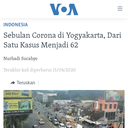
Tautan-
tautan
Akses
INDONESIA
BERANDA
Lanjut
Sebulan Corona di Yogyakarta, Dari
ke
DUNIA
Satu Kasus Menjadi 62
Konten
VIDEO
Utama
Nurhadi Sucahyo
Lanjut
POLYGRAPH
ke
Terakhir kali diperbarui 15/04/2020
DAFTAR PROGRAM
Navigasi
Utama
Teruskan
Learning English
Lanjut
ke
IKUTI KAMI
Pencarian