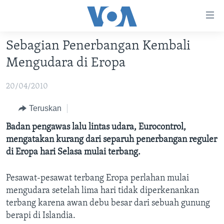
Tautan-
tautan
Akses
Sebagian Penerbangan Kembali
BERANDA
Lanjut
Mengudara di Eropa
ke
DUNIA
Konten
20/04/2010
VIDEO
Utama
Lanjut
POLYGRAPH
Teruskan
ke
DAFTAR PROGRAM
Badan pengawas lalu lintas udara, Eurocontrol,
Navigasi
mengatakan kurang dari separuh penerbangan reguler
Utama
Learning English
di Eropa hari Selasa mulai terbang.
Lanjut
ke
Pesawat-pesawat terbang Eropa perlahan mulai
IKUTI KAMI
Pencarian
mengudara setelah lima hari tidak diperkenankan
terbang karena awan debu besar dari sebuah gunung
berapi di Islandia.