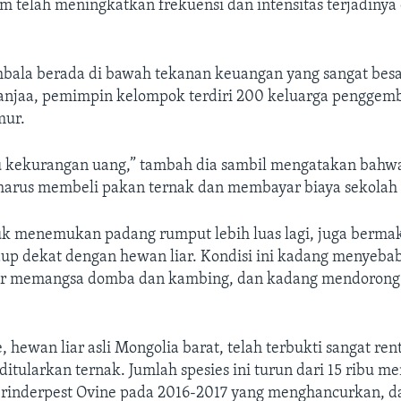
m telah meningkatkan frekuensi dan intensitas terjadinya
bala berada di bawah tekanan keuangan yang sangat besar
njaa, pemimpin kelompok terdiri 200 keluarga penggemba
mur.
u kekurangan uang,” tambah dia sambil mengatakan bahw
arus membeli pakan ternak dan membayar biaya sekolah
k menemukan padang rumput lebih luas lagi, juga berm
dup dekat dengan hewan liar. Kondisi ini kadang menyeba
or memangsa domba dan kambing, dan kadang mendorong 
, hewan liar asli Mongolia barat, telah terbukti sangat re
ditularkan ternak. Jumlah spesies ini turun dari 15 ribu me
rinderpest Ovine pada 2016-2017 yang menghancurkan, d