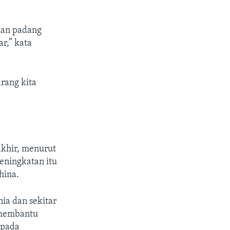
kan padang
r,” kata
arang kita
akhir, menurut
Peningkatan itu
hina.
ia dan sekitar
 membantu
 pada