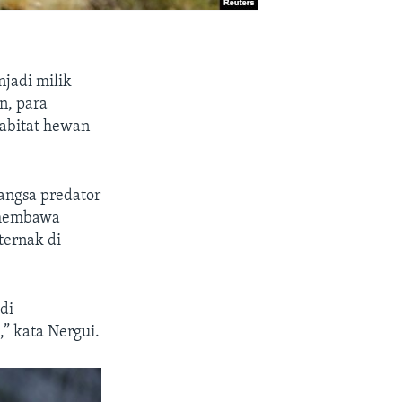
jadi milik
n, para
abitat hewan
angsa predator
s membawa
ternak di
di
” kata Nergui.