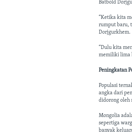
Batbold Dorjg
“Ketika kita 
rumput baru, t
Dorjgurkhem.
“Dulu kita mem
memiliki lima 
Peningkatan P
Populasi terna
angka dari pem
didorong oleh 
Mongolia adala
sepertiga war
banyak keluar