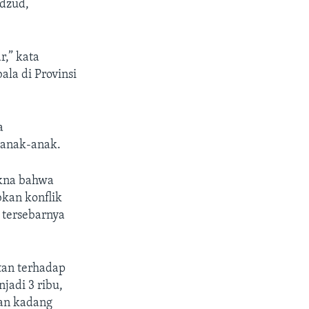
 dzud,
,” kata
la di Provinsi
a
 anak-anak.
akna bahwa
bkan konflik
tersebarnya
ntan terhadap
njadi 3 ribu,
an kadang