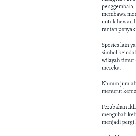
penggembala,
membawa merek
untuk hewan l
rentan penyak
Spesies lain y
simbol keindah
wilayah timur 
mereka.
Namun jumlah m
menurut kemen
Perubahan ikl
mengubah kebi
menjadi pergi