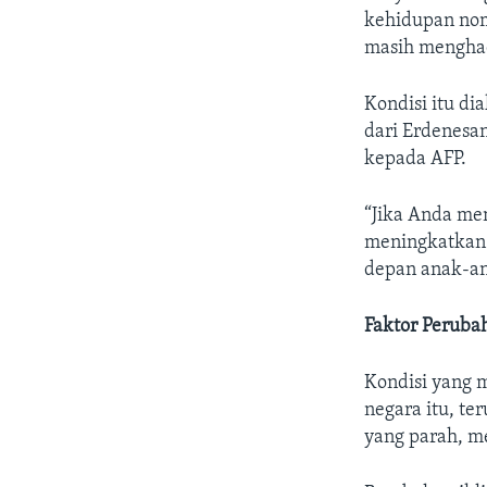
kehidupan nom
masih menghad
Kondisi itu di
dari Erdenesan
kepada AFP.
“Jika Anda mem
meningkatkan 
depan anak-an
Faktor Peruba
Kondisi yang 
negara itu, te
yang parah, 