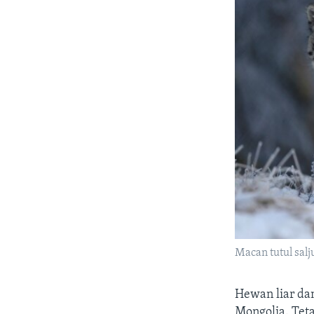
Macan tutul salj
Hewan liar da
Mongolia. Tet