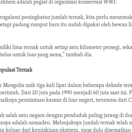
urkhem adalah pegiat di organisasi konservasi WWF.
mengalami peningkatan jumlah ternak, kita perlu menemu
etapi padang rumput baru itu sudah dipakai oleh hewan lia
iliki lima ternak untuk setiap satu kilometer persegi, sek
belas untuk luas yang sama,” tambah dia.
opulasi Ternak
k Mongolia naik tiga kali lipat dalam beberapa dekade ter
erintah. Dari 20 juta pada 1990 menjadi 60 juta saat ini. 
naiknya permintaan kasmir di luar negeri, terutama dari C
h salah satu negara dengan penduduk paling jarang di dun
ganya adalah nomaden. Melonjaknya jumlah ternak telah
ga keluar dari kemiskinan ekstrem, yang dulu disematkan