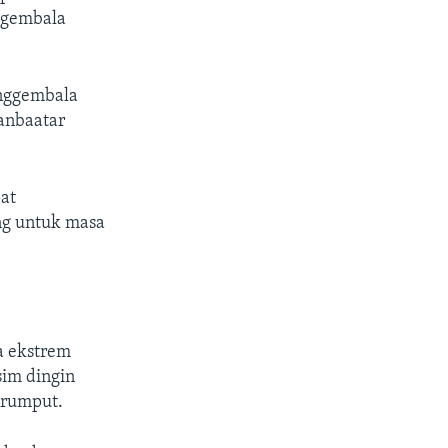
ggembala
enggembala
aanbaatar
pat
ng untuk masa
a ekstrem
sim dingin
erumput.