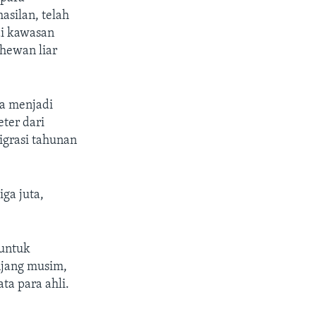
silan, telah
i kawasan
hewan liar
ma menjadi
eter dari
igrasi tahunan
ga juta,
 untuk
njang musim,
a para ahli.