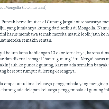
 Mongolia (foto: ilustrasi).
—
Puncak berselimut es di Gunung Jargalant seharusnya men
lju, yang jumlahnya kurang dari seribu di Mongolia. Namu
ini harus membawa ternak mereka masuk lebih jauh ke h
uat mereka semakin rentan.
gui belum lama kehilangan 10 ekor ternaknya, karena dim
iar dan dikenal sebagai “hantu gunung” itu. Nergui haru
akin jauh ke puncak gunung, karena ada semakin banyak 
ang berebut rumput di lereng-lerengnya.
da empat atau lima keluarga penggembala yang menginap 
ekarang ada delapan keluarga penggembala di gunung ini,