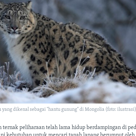
u yang dikenal sebagai "hantu gunung" di Mongolia (foto: ilustrasi)
n ternak peliharaan telah lama hidup berdampingan di p
api kebutuhan untuk mencari tanah lapang berumput oleh