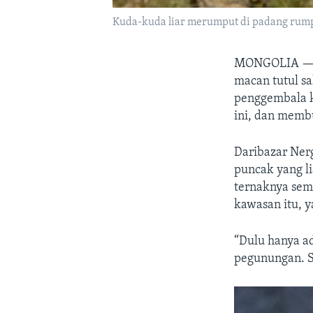
Kuda-kuda liar merumput di padang rumput
MONGOLIA 
macan tutul sa
penggembala k
ini, dan memb
Daribazar Ner
puncak yang l
ternaknya sem
kawasan itu, y
“Dulu hanya a
pegunungan. S