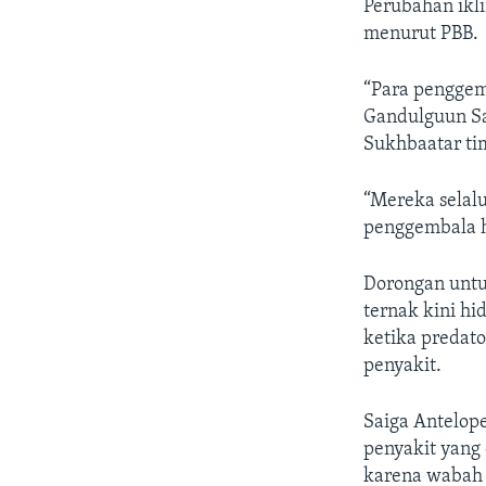
Perubahan ikli
menurut PBB.
“Para penggem
Gandulguun Sa
Sukhbaatar ti
“Mereka selal
penggembala h
Dorongan untu
ternak kini hi
ketika predat
penyakit.
Saiga Antelope
penyakit yang 
karena wabah 