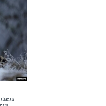
.
edalaman
 para