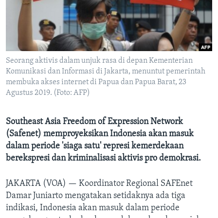
Bahasa-bahasa
Seorang aktivis dalam unjuk rasa di depan Kementerian
Komunikasi dan Informasi di Jakarta, menuntut pemerintah
membuka akses internet di Papua dan Papua Barat, 23
Agustus 2019. (Foto: AFP)
Southeast Asia Freedom of Expression Network
(Safenet) memproyeksikan Indonesia akan masuk
dalam periode 'siaga satu' represi kemerdekaan
berekspresi dan kriminalisasi aktivis pro demokrasi.
JAKARTA (VOA) —
Koordinator Regional SAFEnet
Damar Juniarto mengatakan setidaknya ada tiga
indikasi, Indonesia akan masuk dalam periode