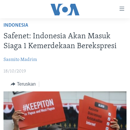
Tautan-
tautan
Akses
INDONESIA
BERANDA
Lanjut
Safenet: Indonesia Akan Masuk
ke
DUNIA
Siaga 1 Kemerdekaan Berekspresi
Konten
VIDEO
Utama
Sasmito Madrim
Lanjut
POLYGRAPH
ke
18/10/2019
DAFTAR PROGRAM
Navigasi
Utama
Teruskan
Learning English
Lanjut
ke
IKUTI KAMI
Pencarian