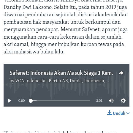
Veronika Koman, aktivis Anindya Shabrina Prasetyo,
Dandhy Dwi Laksono. Selain itu, pada tahun 2019 juga
diwarnai pembubaran sejumlah diskusi akademik dan
pembatasan hak masyarakat untuk berkumpul dan
menyuarakan pendapat. Menurut Safenet, aparat juga
menggunakan cara-cara kekerasan dalam sejumlah
aksi damai, hingga menimbulkan korban tewas pada
aksi mahasiswa bulan lalu.
Safenet: Indonesia Akan Masuk Siaga 1 Kemerdekaan Berekspresi
by
VOA Indonesia | Berita AS, Dunia, Indonesia, Diaspora Indonesia di AS
No media source currently available
0:00
3:01
Unduh